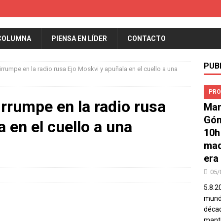
COLUMNA
PIENSA EN LÍDER
CONTACTO
PUB
rumpe en la radio rusa Ejo Moskvi y apuñala en el cuello a una
PRO
rumpe en la radio rusa
Man
Góm
 en el cuello a una
10h
mad
era
05/
5.8.2
mundo
décad
manti