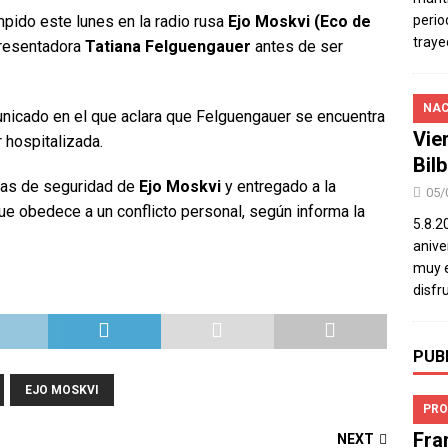
mpido este lunes en la radio rusa
Ejo Moskvi (Eco de
perio
traye
 presentadora
Tatiana Felguengauer
antes de ser
NAC
nicado en el que aclara que Felguengauer se encuentra
Vie
 hospitalizada.
Bil
dias de seguridad de
Ejo Moskvi
y entregado a la
05/
aque obedece a un conflicto personal, según informa la
5.8.2
aniver
muy e
disfr
PUB
EJO MOSKVI
PRO
Fra
NEXT