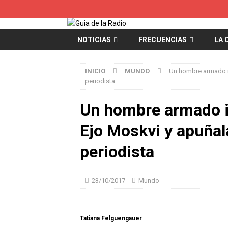
NOTICIAS
FRECUENCIAS
LA 
INICIO
MUNDO
Un hombre armado ir
periodista
Un hombre armado ir
Ejo Moskvi y apuñala
periodista
23/10/2017
Mundo
Tatiana Felguengauer