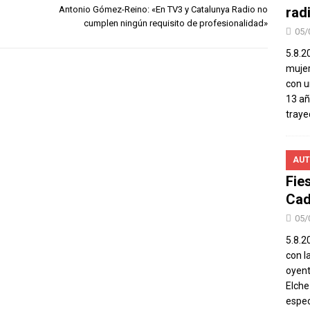
Antonio Gómez-Reino: «En TV3 y Catalunya Radio no
rad
cumplen ningún requisito de profesionalidad»
05/
5.8.2
mujer
con u
13 añ
traye
AUT
Fie
Cad
05/
5.8.20
con l
oyent
Elch
espec