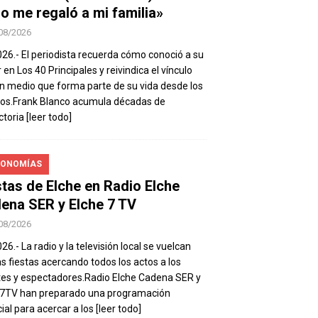
io me regaló a mi familia»
08/2026
026.- El periodista recuerda cómo conoció a su
 en Los 40 Principales y reivindica el vínculo
n medio que forma parte de su vida desde los
os.Frank Blanco acumula décadas de
ctoria
[leer todo]
ONOMÍAS
stas de Elche en Radio Elche
ena SER y Elche 7 TV
08/2026
26.- La radio y la televisión local se vuelcan
as fiestas acercando todos los actos a los
es y espectadores.Radio Elche Cadena SER y
e7TV han preparado una programación
ial para acercar a los
[leer todo]