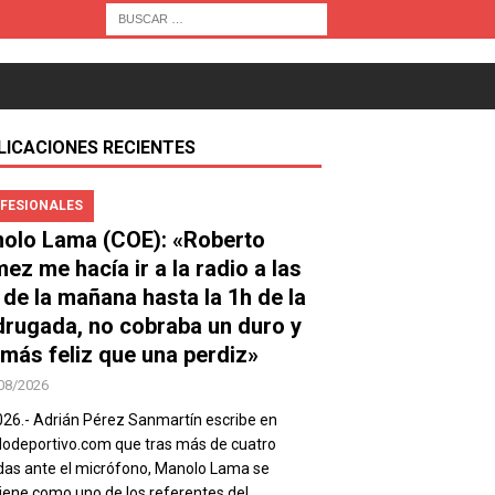
LICACIONES RECIENTES
FESIONALES
olo Lama (COE): «Roberto
ez me hacía ir a la radio a las
 de la mañana hasta la 1h de la
rugada, no cobraba un duro y
 más feliz que una perdiz»
08/2026
026.- Adrián Pérez Sanmartín escribe en
deportivo.com que tras más de cuatro
as ante el micrófono, Manolo Lama se
ene como uno de los referentes del