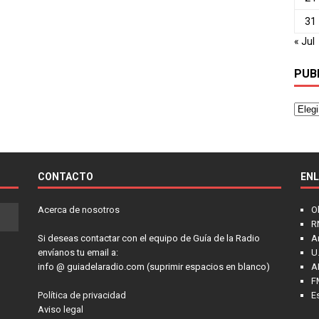
31
« Jul
PUB
CONTACTO
EN
Acerca de nosotros
O
R
Si deseas contactar con el equipo de Guía de la Radio
A
envíanos tu email a:
U.
info @ guiadelaradio.com (suprimir espacios en blanco)
A
F
Política de privacidad
E
Aviso legal