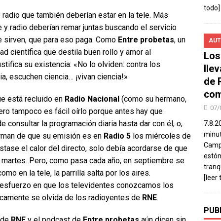
todo]
adio que también deberían estar en la tele. Más
e y radio deberían remar juntas buscando el servicio
ue sirven, que para eso paga. Como
Entre probetas
, un
AUT
 científica que destila buen rollo y amor al
Los
tifica su existencia: «No lo olviden: contra los
lle
ia, escuchen ciencia… ¡vivan ciencia!»
de 
com
e está recluido en
Radio Nacional
(como su hermano,
07/
ero tampoco es fácil oírlo porque antes hay que
e consultar la programación diaria hasta dar con él, o,
7.8.2
minut
nforman de que su emisión es en
Radio 5
los miércoles de
Campo
ustase el calor del directo, solo debía acordarse de que
estó
 martes. Pero, como pasa cada año, en septiembre se
tranq
omo en la tele, la parrilla salta por los aires.
[leer 
n esfuerzo en que los televidentes conozcamos los
camente se olvida de los radioyentes de
RNE
.
PUB
a de
RNE
y el podcast de
Entre probetas
aún dicen sin