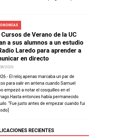
ONOMÍAS
 Cursos de Verano de la UC
van a sus alumnos a un estudio
Radio Laredo para aprender a
unicar en directo
08/2026
026.- El reloj apenas marcaba un par de
os para salir en antena cuando Samuel
 empezó a notar el cosquilleo en el
mago.Hasta entonces había permanecido
uilo. “Fue justo antes de empezar cuando fui
todo]
LICACIONES RECIENTES