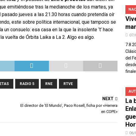
ue emitiéndose tras la medianoche de los martes, ya
NAC
 pasado jueves a las 21.30 horas cuando pretendía oír
Viv
endo, este sobre política internacional, que tampoco se
man
a un consuelo: esa casa en la que la insolente ‘t’ hace
07/
la vuelta de Órbita Laika a La 2. Algo es algo.
7.8.2
Clási
del F
desde
final
ETAS
RADIO 5
RNE
RTVE
AUT
NEXT
La b
El director de ‘El Mundo’, Paco Rosell, ficha por «Herrera
Enl
en COPE»
gue
Hor
06/