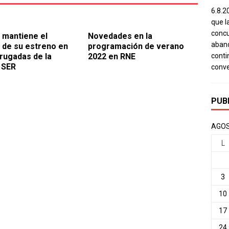
6.8.2
que l
concu
’ mantiene el
Novedades en la
aband
 de su estreno en
programación de verano
rugadas de la
2022 en RNE
conti
 SER
conv
PUB
AGOS
L
3
10
17
24