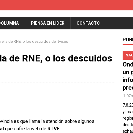
COLUMNA
PIENSA EN LÍDER
CONTACTO
PUB
rella de RNE, o los descuidos de rtve.es
la de RNE, o los descuidos
NAC
Ond
un 
inf
pre
07/
7.8.2
y las
regio
ovincia.es que llama la atención sobre algunos
desde
al
que sufre la web de
RTVE
.
exhau