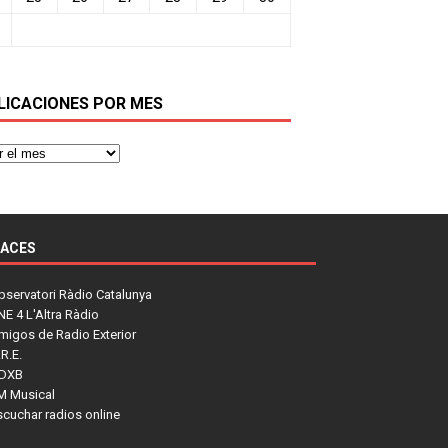
LICACIONES POR MES
LACES
bservatori Ràdio Catalunya
NE 4 L'Altra Ràdio
migos de Radio Exterior
R.E.
DXB
M Musical
scuchar radios online