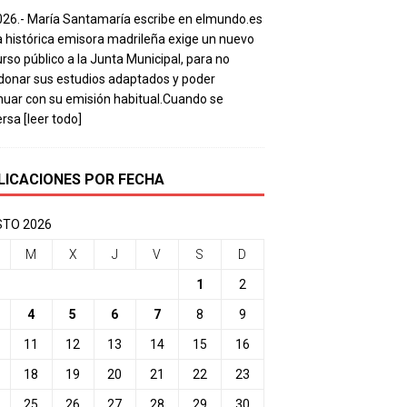
026.- María Santamaría escribe en elmundo.es
a histórica emisora madrileña exige un nuevo
rso público a la Junta Municipal, para no
onar sus estudios adaptados y poder
nuar con su emisión habitual.Cuando se
ersa
[leer todo]
LICACIONES POR FECHA
TO 2026
M
X
J
V
S
D
1
2
4
5
6
7
8
9
11
12
13
14
15
16
18
19
20
21
22
23
25
26
27
28
29
30