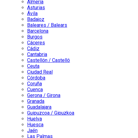
Almería
Asturias
Ávila
Badajoz
Baleares / Balears
Barcelona
Burgos
Cáceres
Cádiz
Cantabria
Castellón / Castelló
Ceuta
Ciudad Real
Córdoba
Coruña
Cuenca
Gerona / Girona
Granada
Guadalajara
Guipuzcoa / Gipuzkoa
Huelva
Huesca
Jaén
Las Palmas