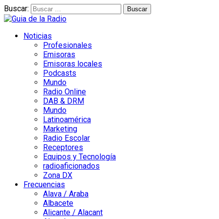
Buscar:
Noticias
Profesionales
Emisoras
Emisoras locales
Podcasts
Mundo
Radio Online
DAB & DRM
Mundo
Latinoamérica
Marketing
Radio Escolar
Receptores
Equipos y Tecnología
radioaficionados
Zona DX
Frecuencias
Alava / Araba
Albacete
Alicante / Alacant