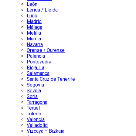
León
Lérida / Lleida
Lugo
Madrid
Málaga
Melilla
Murcia
Navarra
Orense / Ourense
Palencia
Pontevedra
Rioja, La
Salamanca
Santa Cruz de Tenerife
Segovia
Sevilla
Soria
Tarragona
Teruel
Toledo
Valencia
Valladolid
Vizcaya – Bizkaia