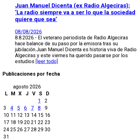
Juan Manuel Dicenta (ex Radio Algeciras):
‘La radio siempre va a ser lo que la sociedad
quiere que sea’
08/08/2026
8.8.2026.- El veterano periodista de Radio Algeciras
hace balance de su paso por la emisora tras su
jubilación.Juan Manuel Dicenta es historia viva de Radio
Algeciras y este viernes ha querido pasarse por los
estudios
[leer todo]
Publicaciones por fecha
agosto 2026
L
M
X
J
V
S
D
1
2
3
4
5
6
7
8
9
10
11
12
13
14
15
16
17
18
19
20
21
22
23
24
25
26
27
28
29
30
31