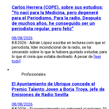
Carlos Herrera (COPE), sobre sus estudios:
“Yo nací para la Medicina, pero degeneré
para el Periodismo. Para la radio. Después
de muchos años, he conseguido ser un
periodista regular, pero feliz”
08/08/2026
8.8.2026.- Adrián López escribe en lecturas.com que el
periodista, líder incondicional de la radio, se ha
sincerado sobre lo que le hubiera gustado estudiar, para
lo que él creía que estaba destnado. A pesar de
[leer
todo]
Profesionales
El Ayuntamiento de Ubrique concede el
Premio Talento Joven a Borja Troya, jefe de
Emisiones de Radio Sevilla
08/08/2026
8.8.2026.- El reconocimiento se entregará el próximo 10