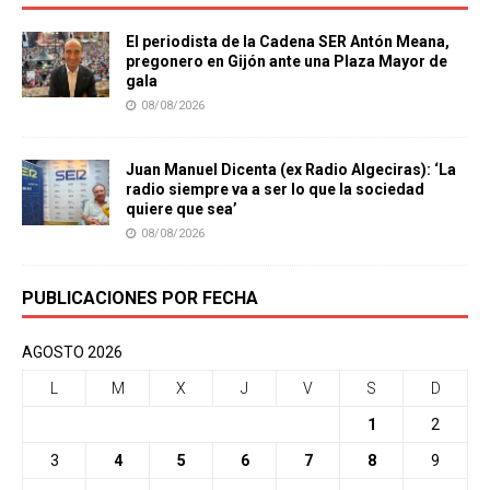
El periodista de la Cadena SER Antón Meana,
pregonero en Gijón ante una Plaza Mayor de
gala
08/08/2026
Juan Manuel Dicenta (ex Radio Algeciras): ‘La
radio siempre va a ser lo que la sociedad
quiere que sea’
08/08/2026
PUBLICACIONES POR FECHA
AGOSTO 2026
L
M
X
J
V
S
D
1
2
3
4
5
6
7
8
9