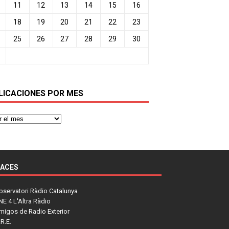
11
12
13
14
15
16
18
19
20
21
22
23
25
26
27
28
29
30
LICACIONES POR MES
LACES
bservatori Ràdio Catalunya
NE 4 L'Altra Ràdio
migos de Radio Exterior
R.E.