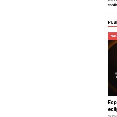
confi
PUB
NAC
Esp
ecl
06