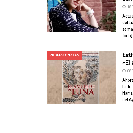
18/
Actua
del L
seman
todo]
Est
PROFESIONALES
«El
08/
Ahora
histó
Narrat
del A