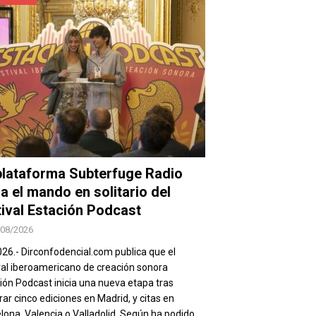
plataforma Subterfuge Radio
a el mando en solitario del
tival Estación Podcast
/08/2026
026.- Dirconfodencial.com publica que el
val iberoamericano de creación sonora
ión Podcast inicia una nueva etapa tras
rar cinco ediciones en Madrid, y citas en
lona, Valencia o Valladolid. Según ha podido