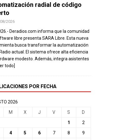
omatización radial de código
erto
/08/2026
026.- Deradios.com informa que la comunidad
ftware libre presenta SARA Libre. Esta nueva
mienta busca transformar la automatización
 Radio actual. El sistema ofrece alta eficiencia
rdware modesto. Además, integra asistentes
eer todo]
LICACIONES POR FECHA
TO 2026
M
X
J
V
S
D
1
2
4
5
6
7
8
9