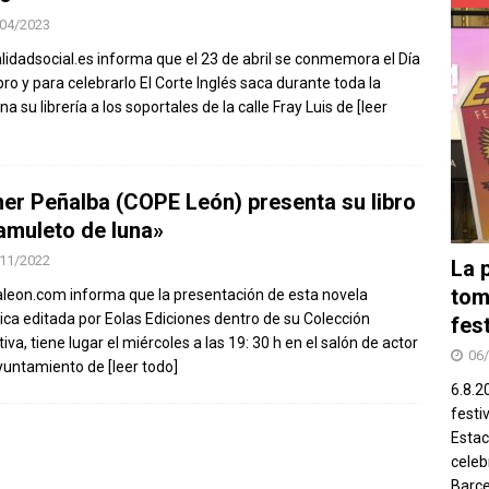
04/2023
lidadsocial.es informa que el 23 de abril se conmemora el Día
ibro y para celebrarlo El Corte Inglés saca durante toda la
a su librería a los soportales de la calle Fray Luis de
[leer
her Peñalba (COPE León) presenta su libro
 amuleto de luna»
11/2022
La 
tom
leon.com informa que la presentación de esta novela
rica editada por Eolas Ediciones dentro de su Colección
fes
iva, tiene lugar el miércoles a las 19: 30 h en el salón de actor
06
yuntamiento de
[leer todo]
6.8.2
festi
Estac
celeb
Barce