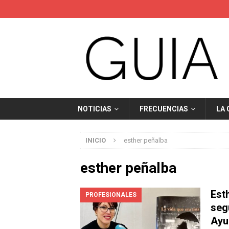
NOTICIAS
FRECUENCIAS
LA
INICIO
esther peñalba
esther peñalba
Est
PROFESIONALES
seg
Ayu