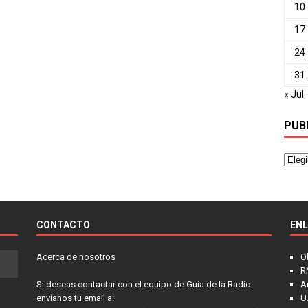
10
17
24
31
« Jul
PUB
CONTACTO
EN
Acerca de nosotros
O
R
Si deseas contactar con el equipo de Guía de la Radio
A
envíanos tu email a:
U.