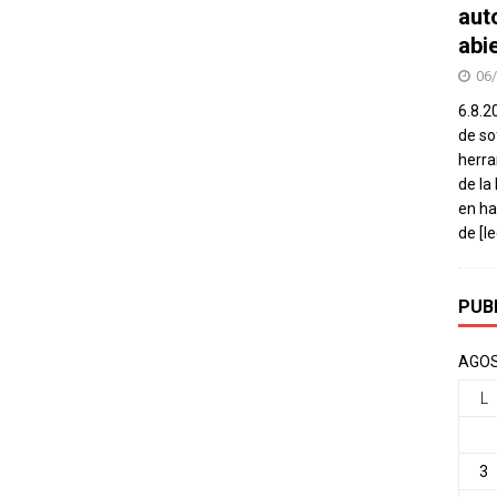
aut
abi
06
6.8.2
de so
herra
de la
en ha
de
[l
PUB
AGOS
L
3