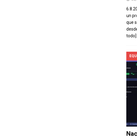
6.8.2
un pr
que s
desde
todo]
EQU
Nac