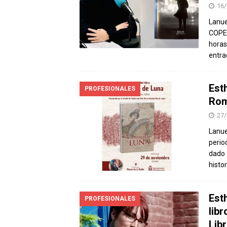
16/
Lanue
COPE 
horas
entra
Est
PROFESIONALES
Rom
27/
Lanue
perio
dado 
histo
Est
PROFESIONALES
libr
Lib