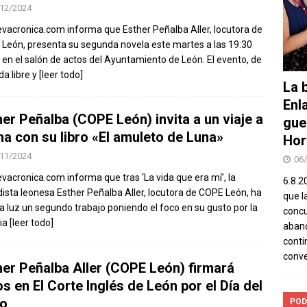
12/2024
vacronica.com informa que Esther Peñalba Aller, locutora de
León, presenta su segunda novela este martes a las 19:30
 en el salón de actos del Ayuntamiento de León. El evento, de
da libre y
[leer todo]
La b
Enl
her Peñalba (COPE León) invita a un viaje a
gue
a con su libro «El amuleto de Luna»
Hor
11/2024
06
vacronica.com informa que tras ‘La vida que era mí’, la
6.8.2
dista leonesa Esther Peñalba Aller, locutora de COPE León, ha
que l
a luz un segundo trabajo poniendo el foco en su gusto por la
concu
ria
[leer todo]
aband
conti
conv
her Peñalba Aller (COPE León) firmará
os en El Corte Inglés de León por el Día del
ro
POD