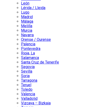
León
Lérida / Lleida
Lugo
Madrid
Málaga
Melilla
Murcia
Navarra
Orense / Ourense
Palencia
Pontevedra
Rioja, La
Salamanca
Santa Cruz de Tenerife
Segovia
Sevilla
Soria
Tarragona
Teruel
Toledo
Valencia
Valladolid
Vizcaya – Bizkaia