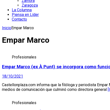
Zamora
Zaragoza
La Columna
Piensa en Líder
Contacto
Inicio
Empar Marco
Empar Marco
Profesionales
Empar Marco (ex À Punt) se incorpora como funcion
18/10/2021
Castellonplaza.com informa que la filóloga y periodista Empar M
medios de comunicación que culminó como directora general
[
Profesionales