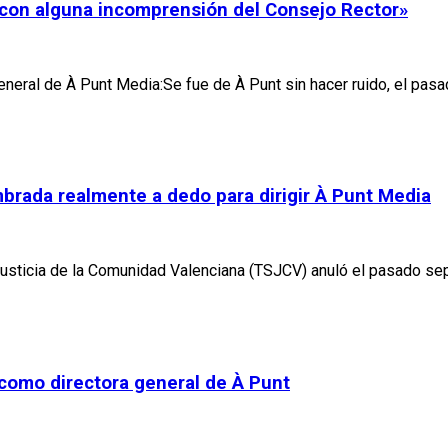
ar con alguna incomprensión del Consejo Rector»
 general de À Punt Media:Se fue de À Punt sin hacer ruido, el p
rada realmente a dedo para dirigir À Punt Media
usticia de la Comunidad Valenciana (TSJCV) anuló el pasado sept
omo directora general de À Punt