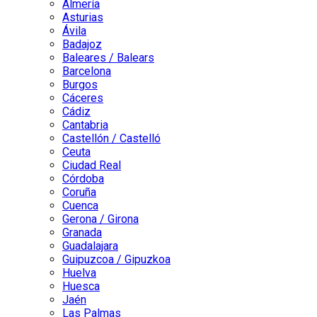
Almería
Asturias
Ávila
Badajoz
Baleares / Balears
Barcelona
Burgos
Cáceres
Cádiz
Cantabria
Castellón / Castelló
Ceuta
Ciudad Real
Córdoba
Coruña
Cuenca
Gerona / Girona
Granada
Guadalajara
Guipuzcoa / Gipuzkoa
Huelva
Huesca
Jaén
Las Palmas