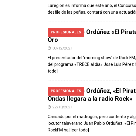
Laregion.es informa que este año, el Concurso 
desfile de las peñas, contará con una actuaci
Juan Pablo Ordúñez «El Pirat
PROFESIONALES
Oro
03/12/2021
El presentador del ‘morning show’ de Rock FM, 
del programa «TRECE al día» José Luis Pérez 
todo]
Juan Pablo Ordúñez, «El Pira
PROFESIONALES
Ondas llegara a la radio Rock»
22/10/2021
Cansado por el madrugón, pero contento y al
locutor talaverano Juan Pablo Orduñez, «El PI
RockFM ha
[leer todo]