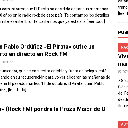
estó
tranq
k.com informa que El Pirata ha decidido editar sus memorias
[leer 
50 años en la radio rock de este país. Te contamos los detalles
n interesante libro. Te contamos que ya está a la
[leer todo]
PUB
n Pablo Ordúñez «El Pirata» sufre un
NAC
arto en directo en Rock FM
Viv
10/2022
man
municador, que se encuentra estable y fuera de peligro, está
07
jando en su recuperación para volver a liderar las mañanas de
7.8.2
dena.El pasado martes, 11 de octubre, El Pirata, Juan Pablo
Clási
ez ,
[leer todo]
del F
desde
final
a» (Rock FM) pondrá la Praza Maior de O
AUT