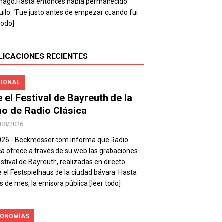
mago.Hasta entonces había permanecido
uilo. “Fue justo antes de empezar cuando fui
todo]
LICACIONES RECIENTES
IONAL
e el Festival de Bayreuth de la
o de Radio Clásica
/08/2026
026.- Beckmesser.com informa que Radio
ca ofrece a través de su web las grabaciones
estival de Bayreuth, realizadas en directo
 el Festspielhaus de la ciudad bávara. Hasta
es de mes, la emisora pública
[leer todo]
ONOMÍAS