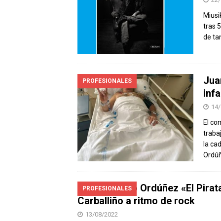
Miusi
tras 
de ta
Jua
PROFESIONALES
inf
14/
El co
traba
la ca
Ordúñ
Juan Pablo Ordúñez «El Pirat
PROFESIONALES
Carballiño a ritmo de rock
13/08/2022