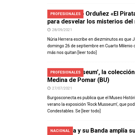
Juan Pablo Orduñez «El Pirat
PROFESIONALES
para desvelar los misterios del
28/09/2021
Núria Herrera escribe en diezminutos.es que 
domingo 26 de septiembre en Cuarto Milenio d
más nos quitan
[leer todo]
‘Rock Musseum’, la colección p
PROFESIONALES
Medina de Pomar (BU)
27/07/2021
Burgosconecta.es publica que el Museo Histó
verano la exposición ‘Rock Musseum’, que podrá
Condestables. Se
[leer todo]
El Pirata y su Banda amplía 
NACIONAL