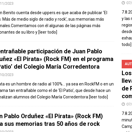
07
11/2023
7.8.2
n Benito cuenta desde uppers.es que acaba de publicar ‘El
y las
a: Más de medio siglo de radio y rock’, sus memorias más
regio
nales.Comentamos con él algunas de las páginas más
desde
onantes de su libro y
[leer todo]
exhau
todo]
entrañable participación de Juan Pablo
uñez «El Pirata» (Rock FM) en el programa
AUT
 Patio’ del Colegio María Corredentora
Los
10/2023
lle
rata es un hombre de radio al 100%… ya sea en RockFM o en un
de 
ama tan entrañable como el de ‘El Patio’, que desde hace un
com
ealizan alumnos del Colegio María Corredentora
[leer todo]
07
7.8.2
n Pablo Orduñez «El Pirata» (Rock FM)
minut
ta sus memorias tras 50 años de rock
Campo
10/2023