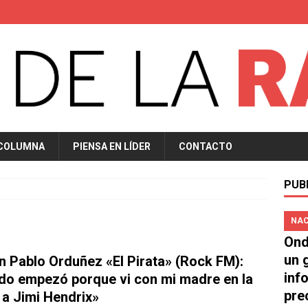
 COLUMNA
PIENSA EN LÍDER
CONTACTO
PUB
NAC
Ond
un 
n Pablo Orduñez «El Pirata» (Rock FM):
inf
do empezó porque vi con mi madre en la
pre
 a Jimi Hendrix»