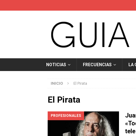
NOTICIAS
FRECUENCIAS
LA
INICIO
El Pirata
El Pirata
Jua
PROFESIONALES
«To
tele