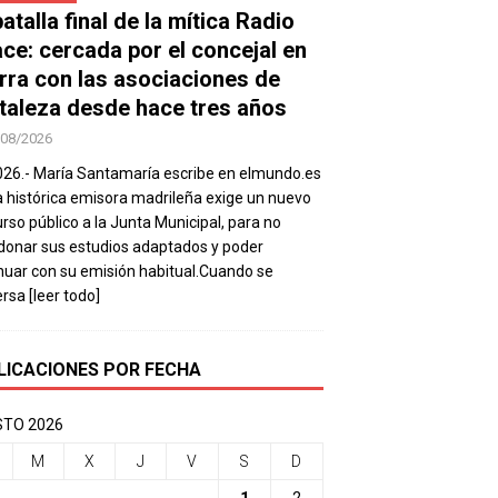
atalla final de la mítica Radio
ace: cercada por el concejal en
rra con las asociaciones de
taleza desde hace tres años
/08/2026
026.- María Santamaría escribe en elmundo.es
a histórica emisora madrileña exige un nuevo
rso público a la Junta Municipal, para no
onar sus estudios adaptados y poder
nuar con su emisión habitual.Cuando se
ersa
[leer todo]
LICACIONES POR FECHA
TO 2026
M
X
J
V
S
D
1
2