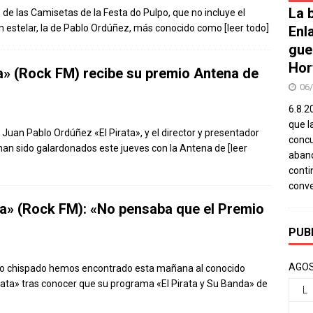
La b
de las Camisetas de la Festa do Pulpo, que no incluye el
ón estelar, la de Pablo Ordúñez, más conocido como
[leer todo]
Enl
gue
Hor
a» (Rock FM) recibe su premio Antena de
06
6.8.2
que l
Juan Pablo Ordúñez «El Pirata», y el director y presentador
concu
han sido galardonados este jueves con la Antena de
[leer
aband
conti
conv
ta» (Rock FM): «No pensaba que el Premio
PUB
AGOS
go chispado hemos encontrado esta mañana al conocido
rata» tras conocer que su programa «El Pirata y Su Banda» de
L