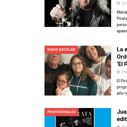
12/
Maria
Pirat
perso
apasi
La 
RADIO ESCOLAR
Ord
‘El
29/
El Pi
progr
año r
Jua
PROFESIONALES
edi
22/