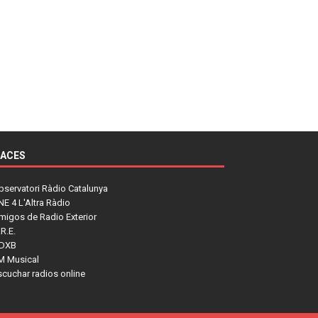
LACES
bservatori Ràdio Catalunya
NE 4 L'Altra Ràdio
migos de Radio Exterior
R.E.
DXB
M Musical
scuchar radios online