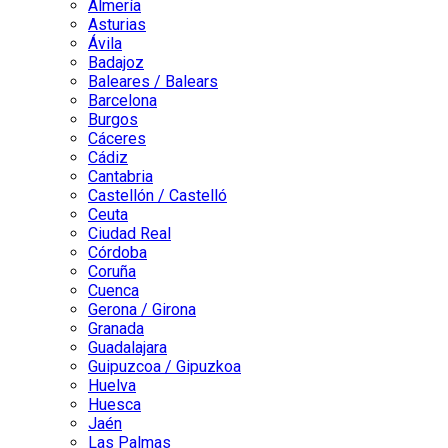
Almería
Asturias
Ávila
Badajoz
Baleares / Balears
Barcelona
Burgos
Cáceres
Cádiz
Cantabria
Castellón / Castelló
Ceuta
Ciudad Real
Córdoba
Coruña
Cuenca
Gerona / Girona
Granada
Guadalajara
Guipuzcoa / Gipuzkoa
Huelva
Huesca
Jaén
Las Palmas