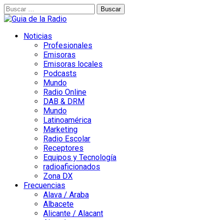
Buscar:
Noticias
Profesionales
Emisoras
Emisoras locales
Podcasts
Mundo
Radio Online
DAB & DRM
Mundo
Latinoamérica
Marketing
Radio Escolar
Receptores
Equipos y Tecnología
radioaficionados
Zona DX
Frecuencias
Alava / Araba
Albacete
Alicante / Alacant