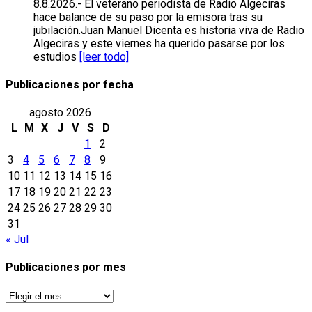
8.8.2026.- El veterano periodista de Radio Algeciras
hace balance de su paso por la emisora tras su
jubilación.Juan Manuel Dicenta es historia viva de Radio
Algeciras y este viernes ha querido pasarse por los
estudios
[leer todo]
Publicaciones por fecha
agosto 2026
L
M
X
J
V
S
D
1
2
3
4
5
6
7
8
9
10
11
12
13
14
15
16
17
18
19
20
21
22
23
24
25
26
27
28
29
30
31
« Jul
Publicaciones por mes
Publicaciones
por