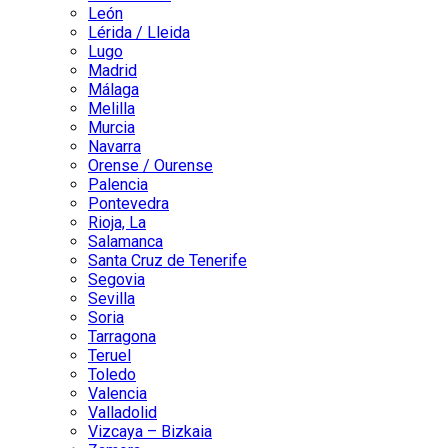
León
Lérida / Lleida
Lugo
Madrid
Málaga
Melilla
Murcia
Navarra
Orense / Ourense
Palencia
Pontevedra
Rioja, La
Salamanca
Santa Cruz de Tenerife
Segovia
Sevilla
Soria
Tarragona
Teruel
Toledo
Valencia
Valladolid
Vizcaya – Bizkaia