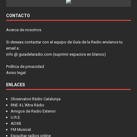
CONTACTO
Acerca de nosotros
Si deseas contactar con el equipo de Guía de la Radio envíanos tu
email a:
info @ guiadelaradio.com (suprimir espacios en blanco)
Política de privacidad
Aviso legal
ENLACES
Observatori Ràdio Catalunya
RNE 4 L'Altra Ràdio
Amigos de Radio Exterior
U.R.E.
ADXB
FM Musical
Escuchar radios online