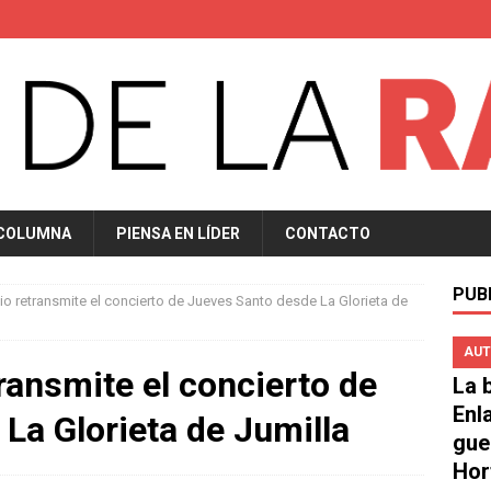
 COLUMNA
PIENSA EN LÍDER
CONTACTO
PUB
io retransmite el concierto de Jueves Santo desde La Glorieta de
AUT
ransmite el concierto de
La b
Enl
La Glorieta de Jumilla
gue
Hor