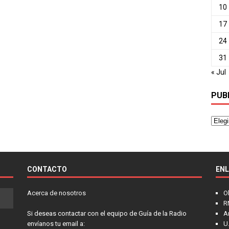
10
17
24
31
« Jul
PUB
CONTACTO
EN
Acerca de nosotros
O
R
Si deseas contactar con el equipo de Guía de la Radio
A
envíanos tu email a:
U.