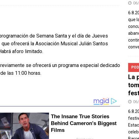
06
6.8.2
que l
concu
aband
 programación de Semana Santa y el día de Jueves
conti
to que ofrecerá la Asociación Musical Julián Santos
conv
 Habrá aforo limitado.
 previamente se ofrecerá un programa especial dedicado
POD
 de las 11:00 horas.
La 
tom
fes
06
6.8.2
festi
Estac
celeb
Barce