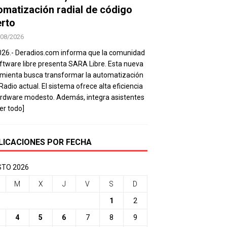
omatización radial de código
erto
/08/2026
026.- Deradios.com informa que la comunidad
ftware libre presenta SARA Libre. Esta nueva
mienta busca transformar la automatización
 Radio actual. El sistema ofrece alta eficiencia
rdware modesto. Además, integra asistentes
eer todo]
LICACIONES POR FECHA
TO 2026
M
X
J
V
S
D
1
2
4
5
6
7
8
9