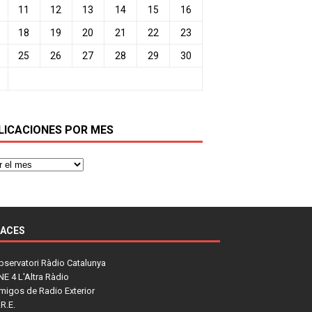
11
12
13
14
15
16
18
19
20
21
22
23
25
26
27
28
29
30
LICACIONES POR MES
LACES
bservatori Ràdio Catalunya
NE 4 L'Altra Ràdio
migos de Radio Exterior
R.E.