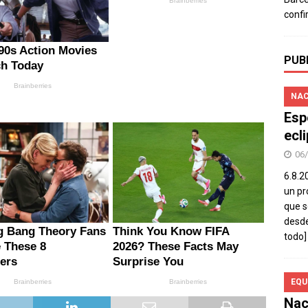
confi
PUB
NAC
Esp
ecl
06
6.8.2
un pr
que s
desde
todo]
EQU
Nac