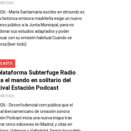
/08/2026
026.- María Santamaría escribe en elmundo.es
a histórica emisora madrileña exige un nuevo
rso público a la Junta Municipal, para no
onar sus estudios adaptados y poder
nuar con su emisión habitual.Cuando se
ersa
[leer todo]
CASTS
plataforma Subterfuge Radio
a el mando en solitario del
tival Estación Podcast
/08/2026
026.- Dirconfodencial.com publica que el
val iberoamericano de creación sonora
ión Podcast inicia una nueva etapa tras
rar cinco ediciones en Madrid, y citas en
lona, Valencia o Valladolid. Según ha podido