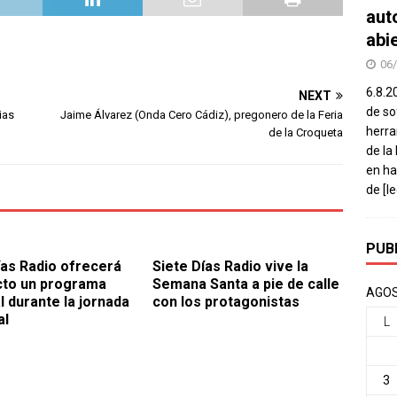
aut
abi
06
6.8.2
NEXT
de so
ias
Jaime Álvarez (Onda Cero Cádiz), pregonero de la Feria
herra
de la Croqueta
de la
en ha
de
[l
PUB
ías Radio ofrecerá
Siete Días Radio vive la
cto un programa
Semana Santa a pie de calle
AGOS
l durante la jornada
con los protagonistas
al
L
3