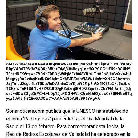
SSUCv3H4sIAAAAAAAACpyRwW7DIAyG75P2DhHnRkpCSpu9SrWDA7
RBpVAB6TRVffcZCBXn3fBn+7d/8/z8aBoyg1ecfDXPGGGstF59cBCUNYi
73cadNEK6mjwcZV0NpFDBOgW6hjMEvhi4SYRm1TriV0oSHyCsXvo4fU
McgrygRoZvibziKcdNSaQkdmCKkF3F/DonVlAW/1dnfnwXN3CRhv+mh
SsjTmoJ2cgpl5LrT5DuVluDVShbuXpYDjoW0Erp7hRX5lK12bCks5c2blc
TXFzhvTnR1t5h1vHEZ9SUhS/gPZaLwqtBHD/Z3qo5xoZkYFMlAn8ihj0dj
qzv+4lOw3Gge3rYCvLvLQp10jpFCGN+VaK2ruIGhE3juesOrB0EHNuRTq
ydz6Jr95IN82EcGA7Cw7/+AAAA//8DABfbBP6YAgAA
Sorianoticias.com publica que la UNESCO ha establecido
el lema ‘Radio y Paz’ para celebrar el Día Mundial de la
Radio el 13 de febrero. Para conmemorar esta fecha, la
Red de Radios Escolares de Valladolid ha celebrado en la