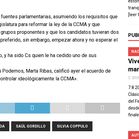
estó
tranq
[leer 
 fuentes parlamentarias, asumiendo los requisitos que
islatura para reformar la ley de la CCMA y que
 grupos proponentes y que los candidatos tuvieran dos
PUB
 preferido, sin embargo, empezar ahora y no esperar el
NAC
to, y ha sido Cs quien le ha cedido uno de sus
Viv
man
 Podemos, Marta Ribas, calificó ayer el acuerdo de
07/
ontrolar ideológicamente la CCMA».
7.8.2
Clási
del F
desde
final
DA
SAÜL GORDILLO
SILVIA COPPULO
AUT