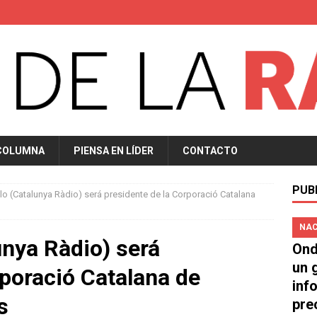
COLUMNA
PIENSA EN LÍDER
CONTACTO
PUB
llo (Catalunya Ràdio) será presidente de la Corporació Catalana
NAC
unya Ràdio) será
Ond
un 
rporació Catalana de
inf
s
pre