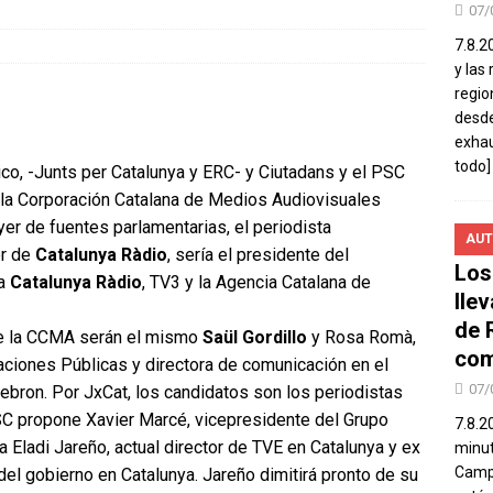
07/
7.8.2
y las
regio
desde
exhau
todo]
co, -Junts per Catalunya y ERC- y Ciutadans y el PSC
 la Corporación Catalana de Medios Audiovisuales
er de fuentes parlamentarias, el periodista
AUT
or de
Catalunya Ràdio
, sería el presidente del
Los
ma
Catalunya Ràdio
, TV3 y la Agencia Catalana de
lle
de 
de la CCMA serán el mismo
Saül Gordillo
y Rosa Romà,
com
aciones Públicas y directora de comunicación en el
07/
Hebron. Por JxCat, los candidatos son los periodistas
PSC propone Xavier Marcé, vicepresidente del Grupo
7.8.2
a Eladi Jareño, actual director de TVE en Catalunya y ex
minut
Campo
del gobierno en Catalunya. Jareño dimitirá pronto de su