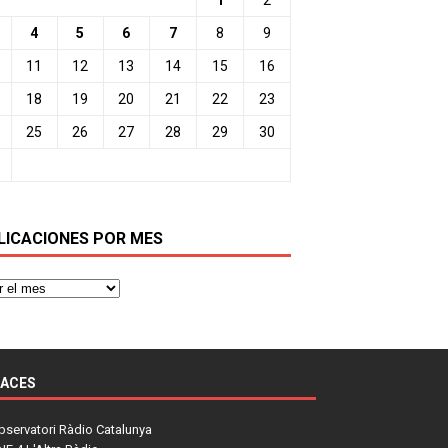
4
5
6
7
8
9
11
12
13
14
15
16
18
19
20
21
22
23
25
26
27
28
29
30
LICACIONES POR MES
LACES
bservatori Ràdio Catalunya