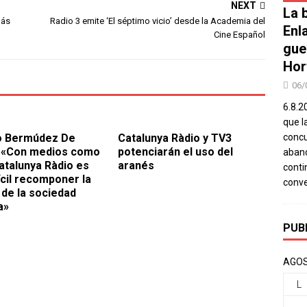
NEXT
La b
más
Radio 3 emite ‘El séptimo vicio’ desde la Academia del
Enl
Cine Español
gue
Hor
06/
6.8.2
que l
o Bermúdez De
Catalunya Ràdio y TV3
concu
: «Con medios como
potenciarán el uso del
aband
atalunya Ràdio es
aranés
conti
ícil recomponer la
conv
 de la sociedad
a»
PUB
AGOS
L