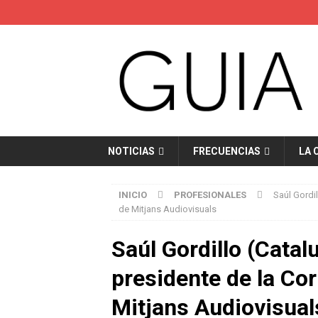
NOTICIAS
FRECUENCIAS
LA 
INICIO
PROFESIONALES
Saúl Gordi
de Mitjans Audiovisuals
Saúl Gordillo (Catal
presidente de la Co
Mitjans Audiovisual