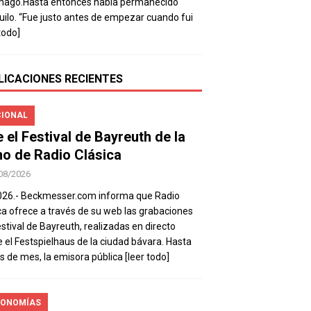
mago.Hasta entonces había permanecido
uilo. “Fue justo antes de empezar cuando fui
todo]
LICACIONES RECIENTES
IONAL
e el Festival de Bayreuth de la
o de Radio Clásica
08/2026
026.- Beckmesser.com informa que Radio
ca ofrece a través de su web las grabaciones
estival de Bayreuth, realizadas en directo
 el Festspielhaus de la ciudad bávara. Hasta
es de mes, la emisora pública
[leer todo]
ONOMÍAS