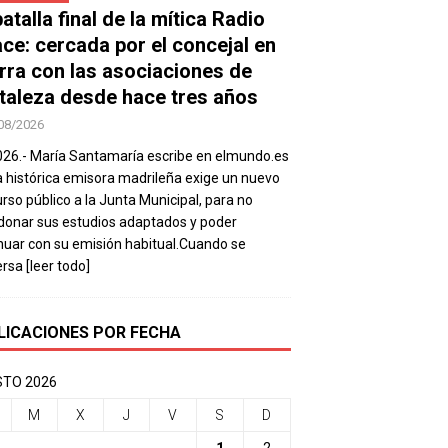
atalla final de la mítica Radio
ace: cercada por el concejal en
rra con las asociaciones de
taleza desde hace tres años
08/2026
026.- María Santamaría escribe en elmundo.es
a histórica emisora madrileña exige un nuevo
rso público a la Junta Municipal, para no
onar sus estudios adaptados y poder
nuar con su emisión habitual.Cuando se
ersa
[leer todo]
LICACIONES POR FECHA
TO 2026
M
X
J
V
S
D
1
2