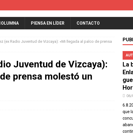
COLUMNA
PIENSA EN LÍDER
CONTACTO
PUB
ez (ex Radio Juventud de Vizcaya): «Mi llegada al palco de prensa
AUT
dio Juventud de Vizcaya):
La b
Enl
o de prensa molestó un
gue
Hor
06/
6.8.2
que l
concu
aband
conti