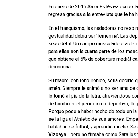
En enero de 2015
Sara Estévez
ocupó la
regresa gracias a la entrevista que le ha 
En el franquismo, las nadadoras no respir
gestualidad debía ser ‘femenina’. Las dep
sexo débil. Un cuerpo musculado era de 
para ellas son la cuarta parte de los masc
que obtiene el 5% de cobertura mediática
discrimina…
Su madre, con tono irónico, solía decirle q
amén. Siempre le animó a no ser ama de c
lo tomó al pie de la letra, atreviéndose c
de hombres: el periodismo deportivo, llega
Porque pese a haber hecho de todo en la r
se la liga al Athletic de sus amores. Emp
hablaban de fútbol, y aprendió mucho. Se 
Vizcaya
… pero no firmaba como Sara los t