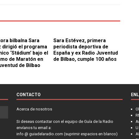
tora bilbaína Sara
Sara Estévez, primera
 dirigió el programa
periodista deportiva de
ico ‘Stádium’ bajo el
España y ex Radio Juventud
imo de Maratón en
de Bilbao, cumple 100 años
uventud de Bilbao
CONTACTO
EN
Acerca de nosotros
O
R
Si deseas contactar con el equipo de Guía de la Radio
A
envíanos tu email a:
U.
info @ guiadelaradio.com (suprimir espacios en blanco)
A