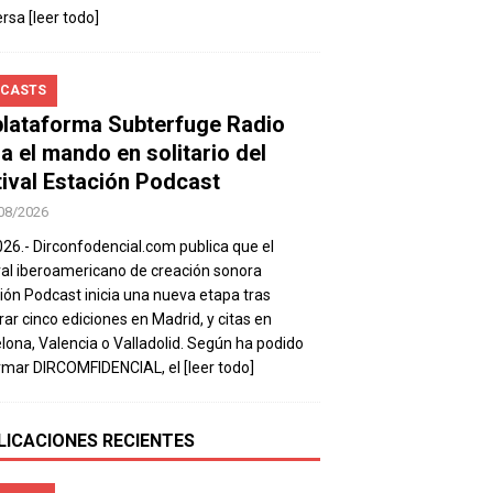
ersa
[leer todo]
CASTS
plataforma Subterfuge Radio
a el mando en solitario del
tival Estación Podcast
08/2026
026.- Dirconfodencial.com publica que el
val iberoamericano de creación sonora
ión Podcast inicia una nueva etapa tras
rar cinco ediciones en Madrid, y citas en
lona, Valencia o Valladolid. Según ha podido
rmar DIRCOMFIDENCIAL, el
[leer todo]
LICACIONES RECIENTES