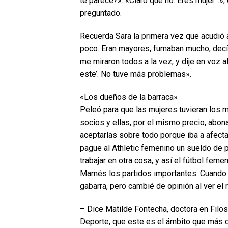
te parece?». «Claro que no. Eres mujer…»
preguntado.
Recuerda Sara la primera vez que acudió 
poco. Eran mayores, fumaban mucho, decían
me miraron todos a la vez, y dije en voz a
este’. No tuve más problemas».
«Los dueños de la barraca»
Peleó para que las mujeres tuvieran los 
socios y ellas, por el mismo precio, abo
aceptarlas sobre todo porque iba a afecta
pague al Athletic femenino un sueldo de p
trabajar en otra cosa, y así el fútbol feme
Mamés los partidos importantes. Cuando g
gabarra, pero cambié de opinión al ver el
– Dice Matilde Fontecha, doctora en Filoso
Deporte, que este es el ámbito que más di