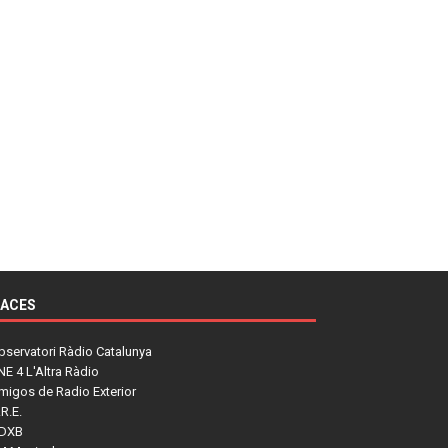
LACES
bservatori Ràdio Catalunya
NE 4 L'Altra Ràdio
migos de Radio Exterior
R.E.
DXB