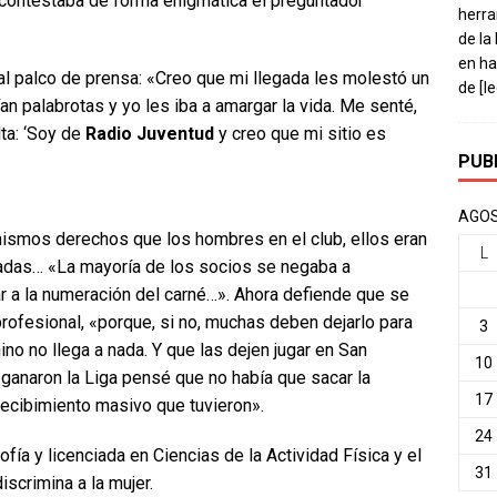
, contestaba de forma enigmática el preguntador
herra
de la
en ha
al palco de prensa: «Creo que mi llegada les molestó un
de
[l
 palabrotas y yo les iba a amargar la vida. Me senté,
lta: ‘Soy de
Radio Juventud
y creo que mi sitio es
PUB
AGOS
mismos derechos que los hombres en el club, ellos eran
L
nadas… «La mayoría de los socios se negaba a
r a la numeración del carné…». Ahora defiende que se
rofesional, «porque, si no, muchas deben dejarlo para
3
nino no llega a nada. Y que las dejen jugar en San
10
anaron la Liga pensé que no había que sacar la
17
 recibimiento masivo que tuvieron».
24
fía y licenciada en Ciencias de la Actividad Física y el
31
scrimina a la mujer.