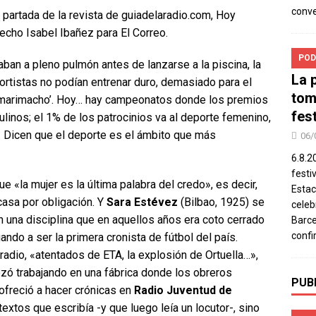
conv
 partada de la revista de guiadelaradio.com, Hoy
hecho Isabel Ibañez para El Correo.
POD
aban a pleno pulmón antes de lanzarse a la piscina, la
La 
ortistas no podían entrenar duro, demasiado para el
tom
‘marimacho’. Hoy… hay campeonatos donde los premios
fes
ulinos; el 1% de los patrocinios va al deporte femenino,
. Dicen que el deporte es el ámbito que más
06/
6.8.2
festi
ue «la mujer es la última palabra del credo», es decir,
Estac
asa por obligación. Y
Sara Estévez
(Bilbao, 1925) se
celeb
on una disciplina que en aquellos años era coto cerrado
Barce
confi
ndo a ser la primera cronista de fútbol del país.
adio, «atentados de ETA, la explosión de Ortuella…»,
ezó trabajando en una fábrica donde los obreros
PUB
ofreció a hacer crónicas en
Radio Juventud de
extos que escribía -y que luego leía un locutor-, sino