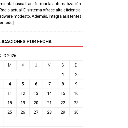
mienta busca transformar la automatización
 Radio actual. El sistema ofrece alta eficiencia
rdware modesto. Además, integra asistentes
eer todo]
LICACIONES POR FECHA
TO 2026
M
X
J
V
S
D
1
2
4
5
6
7
8
9
11
12
13
14
15
16
18
19
20
21
22
23
25
26
27
28
29
30