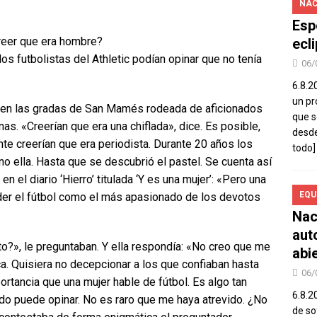
NAC
Esp
reer que era hombre?
ecl
os futbolistas del Athletic podían opinar que no tenía
06/
6.8.2
un pr
io en las gradas de San Mamés rodeada de aficionados
que s
as. «Creerían que era una chiflada», dice. Es posible,
desde
e creerían que era periodista. Durante 20 años los
todo]
o ella. Hasta que se descubrió el pastel. Se cuenta así
n el diario ‘Hierro’ titulada ‘Y es una mujer’: «Pero una
EQU
nder el fútbol como el más apasionado de los devotos
Nac
aut
?», le preguntaban. Y ella respondía: «No creo que me
abi
a. Quisiera no decepcionar a los que confiaban hasta
06/
rtancia que una mujer hable de fútbol. Es algo tan
6.8.2
do puede opinar. No es raro que me haya atrevido. ¿No
de so