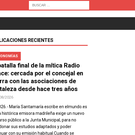
LICACIONES RECIENTES
ONOMÍAS
atalla final de la mítica Radio
ace: cercada por el concejal en
rra con las asociaciones de
taleza desde hace tres años
08/2026
026.- María Santamaría escribe en elmundo.es
a histórica emisora madrileña exige un nuevo
rso público a la Junta Municipal, para no
onar sus estudios adaptados y poder
nuar con su emisión habitual.Cuando se