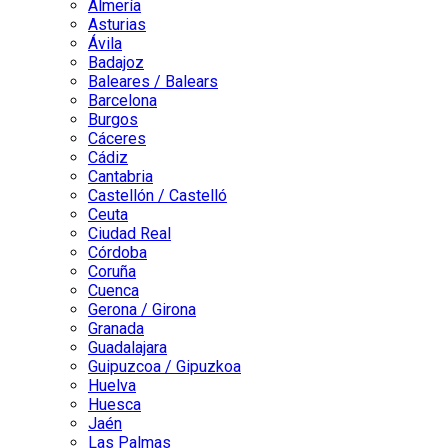
Almería
Asturias
Ávila
Badajoz
Baleares / Balears
Barcelona
Burgos
Cáceres
Cádiz
Cantabria
Castellón / Castelló
Ceuta
Ciudad Real
Córdoba
Coruña
Cuenca
Gerona / Girona
Granada
Guadalajara
Guipuzcoa / Gipuzkoa
Huelva
Huesca
Jaén
Las Palmas