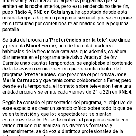
televisión y la crítica sobre aquellos programas que se
emiten en la noche anterior, pero esta tendencia no tiene fin,
pues
Ràdio 4, RNE en Catalunya
, ha apostado desde esta
misma temporada por un programa semanal que se compone
en su totalidad por contenidos relacionados con la pequeña
pantalla.
Se trata del programa ‘
Preferències per la tele
’, que dirige
y presenta
Manel Ferrer
, uno de los colaboradores
habituales de la frecuencia catalana, que además, colabora
diariamente en el programa televisivo ‘Arucitys’ de 8tv.
Durante unas cuantas temporadas, se englobaba el contenido
de la televisión en una sección que se emitía dentro del
programa ‘
Preferències
’ que presenta el periodista
Jose
María Carrasco
y que tenía como colaborador a Ferrer, pero
desde esta temporada, el formato sobre televisión tiene una
entidad propia y se emite cada viernes de 21 a 22h en
RNE 4
.
Según ha contado el presentador del programa, el objetivo de
este espacio es crear un sentido crítico sobre todo lo que se
ve en televisión y que los espectadores se sientan
cómplices de ello. Por este motivo, el programa cuenta con
varios críticos que analizan los diversos formatos y
semanalmente, se da voz a distintos profesionales de la