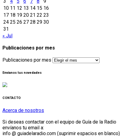
3
4
5
6
7
8
9
10
11
12
13
14
15
16
17
18
19
20
21
22
23
24
25
26
27
28
29
30
31
« Jul
Publicaciones por mes
Publicaciones por mes
Envíanos tus novedades
CONTACTO
Acerca de nosotros
Si deseas contactar con el equipo de Guía de la Radio
envíanos tu email a:
info @ guiadelaradio.com (suprimir espacios en blanco)