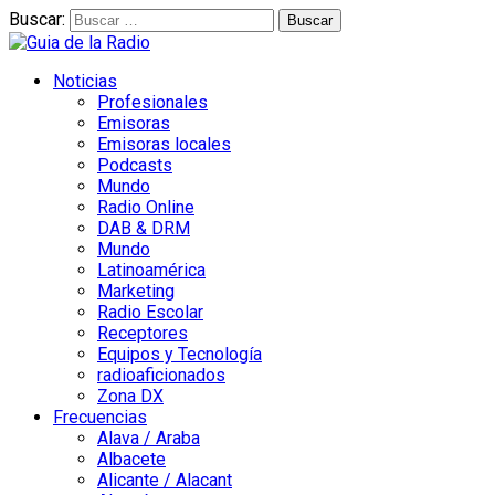
Buscar:
Noticias
Profesionales
Emisoras
Emisoras locales
Podcasts
Mundo
Radio Online
DAB & DRM
Mundo
Latinoamérica
Marketing
Radio Escolar
Receptores
Equipos y Tecnología
radioaficionados
Zona DX
Frecuencias
Alava / Araba
Albacete
Alicante / Alacant