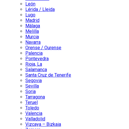
León
Lérida / Lleida
Lugo
Madrid
Málaga
Melilla
Murcia
Navarra
Orense / Ourense
Palencia
Pontevedra
Rioja, La
Salamanca
Santa Cruz de Tenerife
Segovia
Sevilla
Soria
Tarragona
Teruel
Toledo
Valencia
Valladolid
Vizcaya – Bizkaia