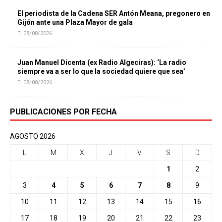
El periodista de la Cadena SER Antón Meana, pregonero en
Gijón ante una Plaza Mayor de gala
08/08/2026
Juan Manuel Dicenta (ex Radio Algeciras): ‘La radio
siempre va a ser lo que la sociedad quiere que sea’
08/08/2026
PUBLICACIONES POR FECHA
AGOSTO 2026
L
M
X
J
V
S
D
1
2
3
4
5
6
7
8
9
10
11
12
13
14
15
16
17
18
19
20
21
22
23