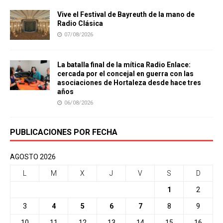
Vive el Festival de Bayreuth de la mano de
Radio Clásica
07/08/2026
La batalla final de la mítica Radio Enlace:
cercada por el concejal en guerra con las
asociaciones de Hortaleza desde hace tres
años
06/08/2026
PUBLICACIONES POR FECHA
AGOSTO 2026
L
M
X
J
V
S
D
1
2
3
4
5
6
7
8
9
10
11
12
13
14
15
16