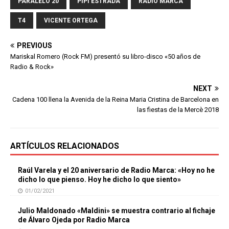
PARALELO 20
PIPI ESTRADA
RADIO MARCA
T4
VICENTE ORTEGA
PREVIOUS
Mariskal Romero (Rock FM) presentó su libro-disco «50 años de
Radio & Rock»
NEXT
Cadena 100 llena la Avenida de la Reina Maria Cristina de Barcelona en
las fiestas de la Mercè 2018
ARTÍCULOS RELACIONADOS
Raúl Varela y el 20 aniversario de Radio Marca: «Hoy no he
dicho lo que pienso. Hoy he dicho lo que siento»
01/02/2021
Julio Maldonado «Maldini» se muestra contrario al fichaje
de Álvaro Ojeda por Radio Marca