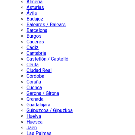
Almería
Asturias
Ávila
Badajoz
Baleares / Balears
Barcelona
Burgos
Cáceres
Cádiz
Cantabria
Castellón / Castelló
Ceuta
Ciudad Real
Córdoba
Coruña
Cuenca
Gerona / Girona
Granada
Guadalajara
Guipuzcoa / Gipuzkoa
Huelva
Huesca
Jaén
Las Palmas