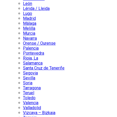
León
Lérida / Lleida
Lugo
Madrid
Málaga
Melilla
Murcia
Navarra
Orense / Ourense
Palencia
Pontevedra
Rioja, La
Salamanca
Santa Cruz de Tenerife
Segovia
Sevilla
Soria
Tarragona
Teruel
Toledo
Valencia
Valladolid
Vizcaya – Bizkaia