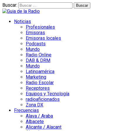
Buscar:
Noticias
Profesionales
Emisoras
Emisoras locales
Podcasts
Mundo
Radio Online
DAB & DRM
Mundo
Latinoamérica
Marketing
Radio Escolar
Receptores
Equipos y Tecnología
radioaficionados
Zona DX
Frecuencias
Alava / Araba
Albacete
Alicante / Alacant