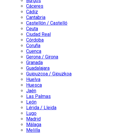
Burgos
Cáceres
Cádiz
Cantabria
Castellón / Castelló
Ceuta
Ciudad Real
Córdoba
Coruña
Cuenca
Gerona / Girona
Granada
Guadalajara
Guipuzcoa / Gipuzkoa
Huelva
Huesca
Jaén
Las Palmas
León
Lérida / Lleida
Lugo
Madrid
Málaga
Melilla