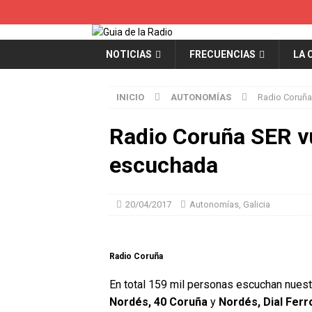
NOTICIAS
FRECUENCIAS
LA 
INICIO
AUTONOMÍAS
Radio Coruña
Radio Coruña SER vu
escuchada
20/04/2017
Autonomías
,
Galicia
Radio Coruña
En total 159 mil personas escuchan nue
Nordés, 40 Coruña
y
Nordés, Dial Ferr