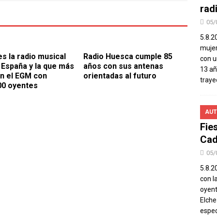
rad
05/
5.8.2
mujer
es la radio musical
Radio Huesca cumple 85
con u
n España y la que más
años con sus antenas
13 añ
n el EGM con
orientadas al futuro
traye
00 oyentes
AUT
Fie
Cad
05/
5.8.20
con l
oyent
Elch
espec