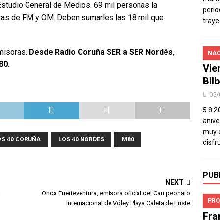
studio General de Medios. 69 mil personas la
perio
ras de FM y OM. Deben sumarles las 18 mil que
traye
emisoras.
Desde Radio Coruña SER a SER Nordés,
NAC
80.
Vie
Bil
05/
5.8.2
aniver
muy e
OS 40 CORUÑA
LOS 40 NORDES
M80
disfr
PUB
NEXT
a
Onda Fuerteventura, emisora oficial del Campeonato
PRO
Internacional de Vóley Playa Caleta de Fuste
Fra