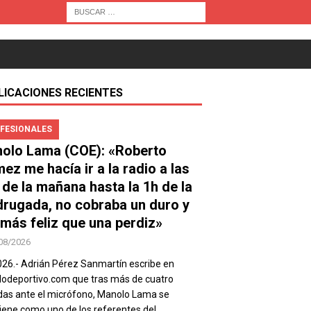
LICACIONES RECIENTES
FESIONALES
olo Lama (COE): «Roberto
ez me hacía ir a la radio a las
 de la mañana hasta la 1h de la
rugada, no cobraba un duro y
 más feliz que una perdiz»
08/2026
026.- Adrián Pérez Sanmartín escribe en
deportivo.com que tras más de cuatro
as ante el micrófono, Manolo Lama se
ene como uno de los referentes del