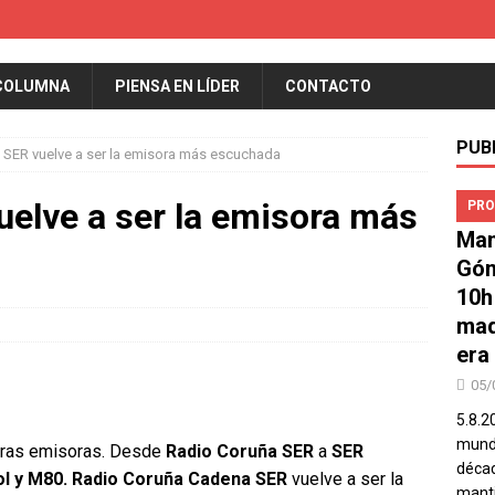
COLUMNA
PIENSA EN LÍDER
CONTACTO
PUB
 SER vuelve a ser la emisora más escuchada
elve a ser la emisora más
PRO
Man
Góm
10h
mad
era
05/
5.8.2
mundo
stras emisoras. Desde
Radio Coruña SER
a
SER
décad
ol y M80. Radio Coruña Cadena SER
vuelve a ser la
manti