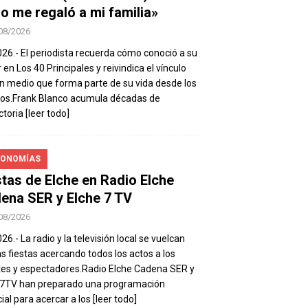
io me regaló a mi familia»
08/2026
026.- El periodista recuerda cómo conoció a su
 en Los 40 Principales y reivindica el vínculo
n medio que forma parte de su vida desde los
os.Frank Blanco acumula décadas de
ctoria
[leer todo]
ONOMÍAS
stas de Elche en Radio Elche
ena SER y Elche 7 TV
08/2026
26.- La radio y la televisión local se vuelcan
as fiestas acercando todos los actos a los
es y espectadores.Radio Elche Cadena SER y
e7TV han preparado una programación
ial para acercar a los
[leer todo]