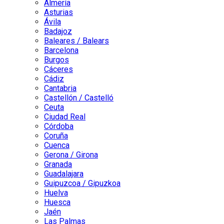
Almería
Asturias
Ávila
Badajoz
Baleares / Balears
Barcelona
Burgos
Cáceres
Cádiz
Cantabria
Castellón / Castelló
Ceuta
Ciudad Real
Córdoba
Coruña
Cuenca
Gerona / Girona
Granada
Guadalajara
Guipuzcoa / Gipuzkoa
Huelva
Huesca
Jaén
Las Palmas