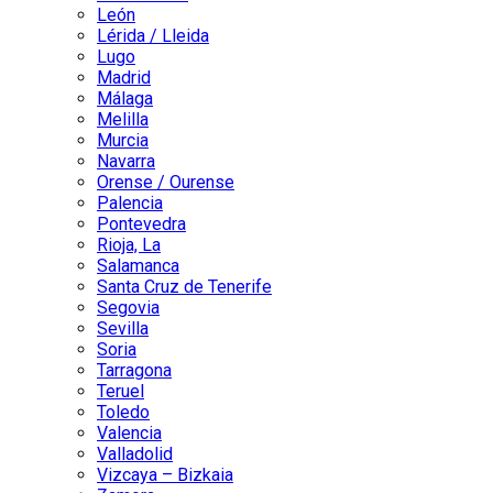
León
Lérida / Lleida
Lugo
Madrid
Málaga
Melilla
Murcia
Navarra
Orense / Ourense
Palencia
Pontevedra
Rioja, La
Salamanca
Santa Cruz de Tenerife
Segovia
Sevilla
Soria
Tarragona
Teruel
Toledo
Valencia
Valladolid
Vizcaya – Bizkaia