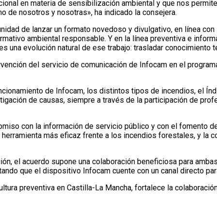
ucional en materia de sensibilización ambiental y que nos permite
 de nosotros y nosotras», ha indicado la consejera.
nidad de lanzar un formato novedoso y divulgativo, en línea con 
ormativo ambiental responsable. Y en la línea preventiva e inform
 una evolución natural de ese trabajo: trasladar conocimiento té
ntervención del servicio de comunicación de Infocam en el progr
cionamiento de Infocam, los distintos tipos de incendios, el Ín
tigación de causas, siempre a través de la participación de profe
omiso con la información de servicio público y con el fomento d
a herramienta más eficaz frente a los incendios forestales, y la 
ción, el acuerdo supone una colaboración beneficiosa para amba
itando que el dispositivo Infocam cuente con un canal directo par
ultura preventiva en Castilla-La Mancha, fortalece la colaboración