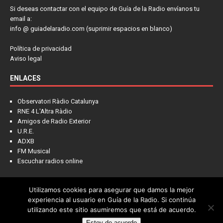
Si deseas contactar con el equipo de Guía de la Radio envíanos tu
email a:
info @ guiadelaradio.com (suprimir espacios en blanco)
Política de privacidad
Aviso legal
ENLACES
Observatori Ràdio Catalunya
RNE 4 L'Altra Ràdio
Amigos de Radio Exterior
U.R.E.
ADXB
FM Musical
Escuchar radios online
Utilizamos cookies para asegurar que damos la mejor
NOTICIAS
FRECUENCIAS
LA COLUMNA
PIENSA EN LÍDER
experiencia al usuario en Guía de la Radio. Si continúa
utilizando este sitio asumiremos que está de acuerdo.
CONTACTO
Estoy de acuerdo