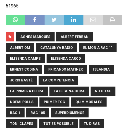
51965
AGNES MARQUES
ALBERT FERRAN
ALBERT OM
CATALUNYA RÀDIO
EL MON A RAC 1"
ELISENDA CAMPS
ELISENDA CAROD
ERNEST CODINA
FRICANDO MATINER
ISLANDIA
JORDI BASTÉ
LA COMPETENCIA
LA PRIMERA PEDRA
LA SEGONA HORA
NO HO SE
NOEMI POLLS
PRIMER TOC
QUIM MORALES
RAC 1
RAC 105
SUPERDIUMENGE
TONI CLAPES
TOT ES POSSIBLE
TU DIRAS