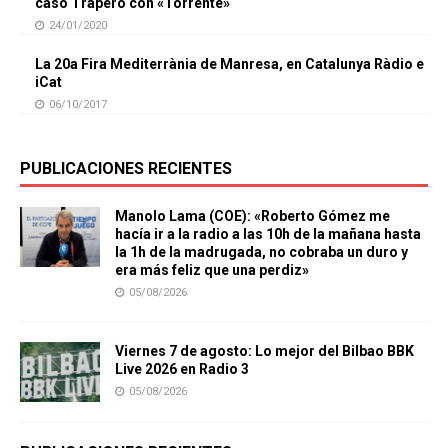
caso Trapero con «Torrente»
24/01/2020
La 20a Fira Mediterrània de Manresa, en Catalunya Ràdio e
iCat
06/10/2017
PUBLICACIONES RECIENTES
Manolo Lama (COE): «Roberto Gómez me
hacía ir a la radio a las 10h de la mañana hasta
la 1h de la madrugada, no cobraba un duro y
era más feliz que una perdiz»
05/08/2026
Viernes 7 de agosto: Lo mejor del Bilbao BBK
Live 2026 en Radio 3
05/08/2026