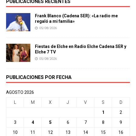
PUBLICACIONES RECIENTES
Frank Blanco (Cadena SER): «La radio me
regaló a mi familia»
05/08/2026
Fiestas de Elche en Radio Elche Cadena SER y
Elche 7 TV
05/08/2026
PUBLICACIONES POR FECHA
AGOSTO 2026
L
M
X
J
V
S
D
1
2
3
4
5
6
7
8
9
10
11
12
13
14
15
16