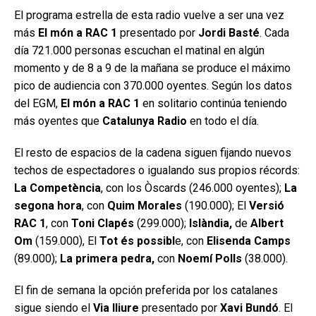
El programa estrella de esta radio vuelve a ser una vez
más
El món a RAC 1
presentado por
Jordi Basté
. Cada
día 721.000 personas escuchan el matinal en algún
momento y de 8 a 9 de la mañana se produce el máximo
pico de audiencia con 370.000 oyentes. Según los datos
del EGM,
El món a RAC 1
en solitario continúa teniendo
más oyentes que
Catalunya Radio
en todo el día.
El resto de espacios de la cadena siguen fijando nuevos
techos de espectadores o igualando sus propios récords:
La Competència
, con los Òscards (246.000 oyentes);
La
segona hora
, con
Quim Morales
(190.000); El
Versió
RAC 1
, con
Toni Clapés
(299.000);
Islàndia,
de
Albert
Om
(159.000), El
Tot és possibl
e, con
Elisenda Camps
(89.000);
La primera pedra,
con
Noemí Polls
(38.000).
El fin de semana la opción preferida por los catalanes
sigue siendo el
Via lliure
presentado por
Xavi Bundó
. El