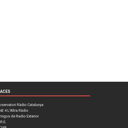
LACES
bservatori Ràdio Catalunya
NE 4 L'Altra Ràdio
migos de Radio Exterior
R.E.
DXB