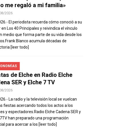
io me regaló a mi familia»
08/2026
026.- El periodista recuerda cómo conoció a su
 en Los 40 Principales y reivindica el vínculo
n medio que forma parte de su vida desde los
os.Frank Blanco acumula décadas de
ctoria
[leer todo]
ONOMÍAS
stas de Elche en Radio Elche
ena SER y Elche 7 TV
08/2026
26.- La radio y la televisión local se vuelcan
as fiestas acercando todos los actos a los
es y espectadores.Radio Elche Cadena SER y
e7TV han preparado una programación
ial para acercar a los
[leer todo]