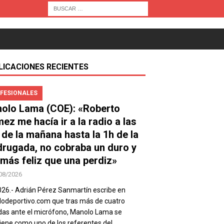
LICACIONES RECIENTES
FESIONALES
olo Lama (COE): «Roberto
ez me hacía ir a la radio a las
 de la mañana hasta la 1h de la
rugada, no cobraba un duro y
 más feliz que una perdiz»
08/2026
026.- Adrián Pérez Sanmartín escribe en
deportivo.com que tras más de cuatro
as ante el micrófono, Manolo Lama se
ene como uno de los referentes del