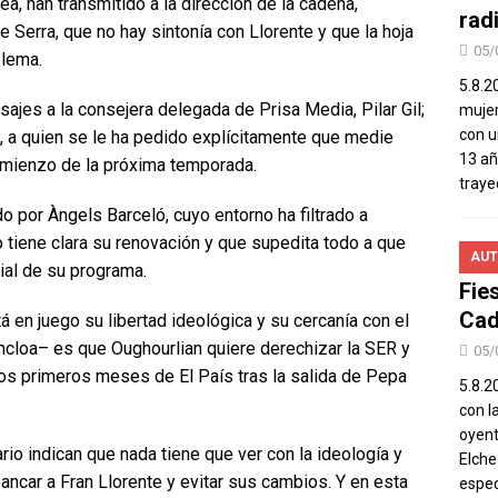
ea, han transmitido a la dirección de la cadena,
rad
Serra, que no hay sintonía con Llorente y que la hoja
05/
blema.
5.8.2
ajes a la consejera delegada de Prisa Media, Pilar Gil;
mujer
con u
, a quien se le ha pedido explícitamente que medie
13 añ
comienzo de la próxima temporada.
traye
o por Àngels Barceló, cuyo entorno ha filtrado a
tiene clara su renovación y que supedita todo a que
AUT
ial de su programa.
Fie
Cad
tá en juego su libertad ideológica y su cercanía con el
cloa– es que Oughourlian quiere derechizar la SER y
05/
 los primeros meses de El País tras la salida de Pepa
5.8.20
con l
oyent
rio indican que nada tiene que ver con la ideología y
Elch
ancar a Fran Llorente y evitar sus cambios. Y en esta
espec