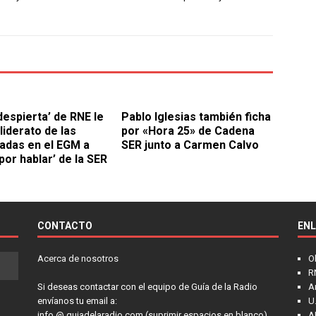
despierta’ de RNE le
Pablo Iglesias también ficha
 liderato de las
por «Hora 25» de Cadena
das en el EGM a
SER junto a Carmen Calvo
por hablar’ de la SER
CONTACTO
EN
Acerca de nosotros
O
R
Si deseas contactar con el equipo de Guía de la Radio
A
envíanos tu email a:
U.
info @ guiadelaradio.com (suprimir espacios en blanco)
A