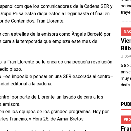
espanol.com que los comunicadores de la Cadena SER y
perio
traye
Grupo Prisa están dispuestos a llegar hasta el final en
tor de Contenidos, Fran Llorente.
NAC
do con estrellas de la emisora como Àngels Barceló por
Vie
e cara a la temporada que empieza este mes de
Bil
05/
 a Fran Llorente se le encargó una pequeña revolución
5.8.2
edio plazo.
aniver
do –es imposible pensar en una SER escorada al centro–
muy e
dad editorial a la cadena.
disfr
ontrol por parte de Llorente, un lavado de cara a los
a emisora.
PUB
n en los equipos de los grandes programas, Hoy por
rles Francino; y Hora 25, de Aimar Bretos.
PRO
Fra