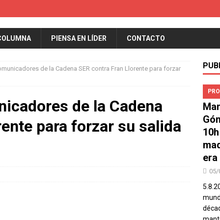
COLUMNA
PIENSA EN LÍDER
CONTACTO
PUB
municadores de la Cadena SER contra Fran Llorente para forzar
PRO
nicadores de la Cadena
Man
Góm
ente para forzar su salida
10h
mad
era
05/
5.8.2
mundo
décad
manti