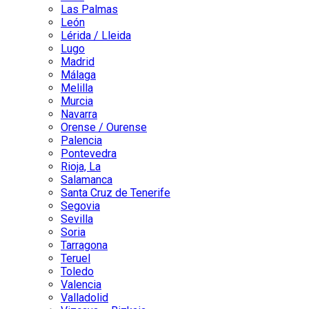
Las Palmas
León
Lérida / Lleida
Lugo
Madrid
Málaga
Melilla
Murcia
Navarra
Orense / Ourense
Palencia
Pontevedra
Rioja, La
Salamanca
Santa Cruz de Tenerife
Segovia
Sevilla
Soria
Tarragona
Teruel
Toledo
Valencia
Valladolid