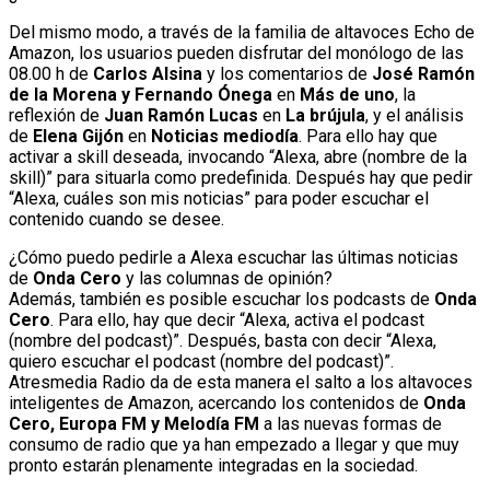
Del mismo modo, a través de la familia de altavoces Echo de
Amazon, los usuarios pueden disfrutar del monólogo de las
08.00 h de
Carlos Alsina
y los comentarios de
José Ramón
de la Morena y Fernando Ónega
en
Más de uno
, la
reflexión de
Juan Ramón Lucas
en
La brújula
, y el análisis
de
Elena Gijón
en
Noticias mediodía
. Para ello hay que
activar a skill deseada, invocando “Alexa, abre (nombre de la
skill)” para situarla como predefinida. Después hay que pedir
“Alexa, cuáles son mis noticias” para poder escuchar el
contenido cuando se desee.
¿Cómo puedo pedirle a Alexa escuchar las últimas noticias
de
Onda Cero
y las columnas de opinión?
Además, también es posible escuchar los podcasts de
Onda
Cero
. Para ello, hay que decir “Alexa, activa el podcast
(nombre del podcast)”. Después, basta con decir “Alexa,
quiero escuchar el podcast (nombre del podcast)”.
Atresmedia Radio da de esta manera el salto a los altavoces
inteligentes de Amazon, acercando los contenidos de
Onda
Cero, Europa FM y Melodía FM
a las nuevas formas de
consumo de radio que ya han empezado a llegar y que muy
pronto estarán plenamente integradas en la sociedad.