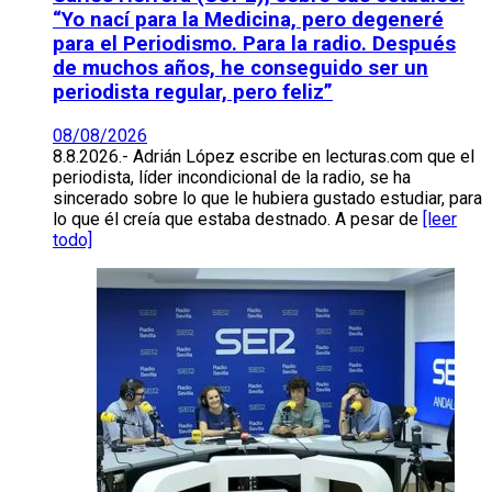
“Yo nací para la Medicina, pero degeneré
para el Periodismo. Para la radio. Después
de muchos años, he conseguido ser un
periodista regular, pero feliz”
08/08/2026
8.8.2026.- Adrián López escribe en lecturas.com que el
periodista, líder incondicional de la radio, se ha
sincerado sobre lo que le hubiera gustado estudiar, para
lo que él creía que estaba destnado. A pesar de
[leer
todo]