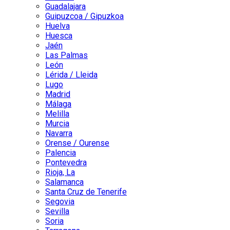
Guadalajara
Guipuzcoa / Gipuzkoa
Huelva
Huesca
Jaén
Las Palmas
León
Lérida / Lleida
Lugo
Madrid
Málaga
Melilla
Murcia
Navarra
Orense / Ourense
Palencia
Pontevedra
Rioja, La
Salamanca
Santa Cruz de Tenerife
Segovia
Sevilla
Soria