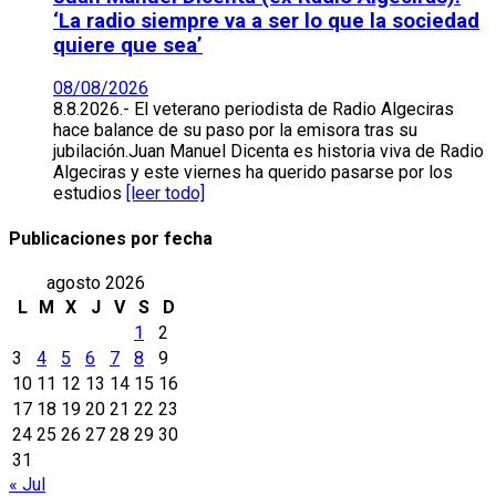
‘La radio siempre va a ser lo que la sociedad
quiere que sea’
08/08/2026
8.8.2026.- El veterano periodista de Radio Algeciras
hace balance de su paso por la emisora tras su
jubilación.Juan Manuel Dicenta es historia viva de Radio
Algeciras y este viernes ha querido pasarse por los
estudios
[leer todo]
Publicaciones por fecha
agosto 2026
L
M
X
J
V
S
D
1
2
3
4
5
6
7
8
9
10
11
12
13
14
15
16
17
18
19
20
21
22
23
24
25
26
27
28
29
30
31
« Jul