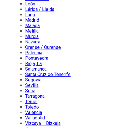
León
Lérida / Lleida
Lugo
Madrid
Málaga
Melilla
Murcia
Navarra
Orense / Ourense
Palencia
Pontevedra
Rioja, La
Salamanca
Santa Cruz de Tenerife
Segovia
Sevilla
Soria
Tarragona
Teruel
Toledo
Valencia
Valladolid
Vizcaya – Bizkaia