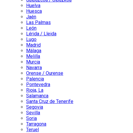
Huelva
Huesca
Jaén
Las Palmas
León
Lérida / Lleida
Lugo
Madrid
Málaga
Melilla
Murcia
Navarra
Orense / Ourense
Palencia
Pontevedra
Rioja, La
Salamanca
Santa Cruz de Tenerife
Segovia
Sevilla
Soria
Tarragona
Teruel