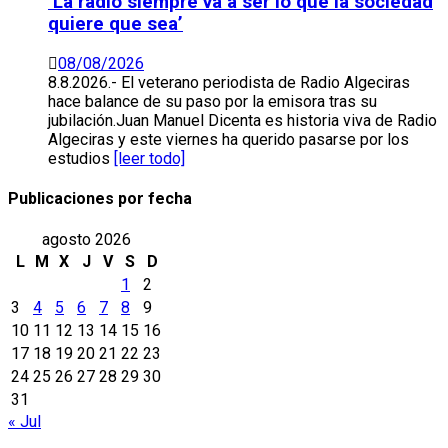
‘La radio siempre va a ser lo que la sociedad
quiere que sea’
08/08/2026
8.8.2026.- El veterano periodista de Radio Algeciras
hace balance de su paso por la emisora tras su
jubilación.Juan Manuel Dicenta es historia viva de Radio
Algeciras y este viernes ha querido pasarse por los
estudios
[leer todo]
Publicaciones por fecha
agosto 2026
L
M
X
J
V
S
D
1
2
3
4
5
6
7
8
9
10
11
12
13
14
15
16
17
18
19
20
21
22
23
24
25
26
27
28
29
30
31
« Jul