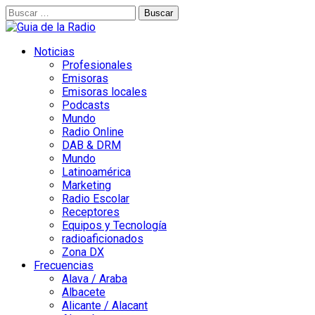
Buscar:
Noticias
Profesionales
Emisoras
Emisoras locales
Podcasts
Mundo
Radio Online
DAB & DRM
Mundo
Latinoamérica
Marketing
Radio Escolar
Receptores
Equipos y Tecnología
radioaficionados
Zona DX
Frecuencias
Alava / Araba
Albacete
Alicante / Alacant