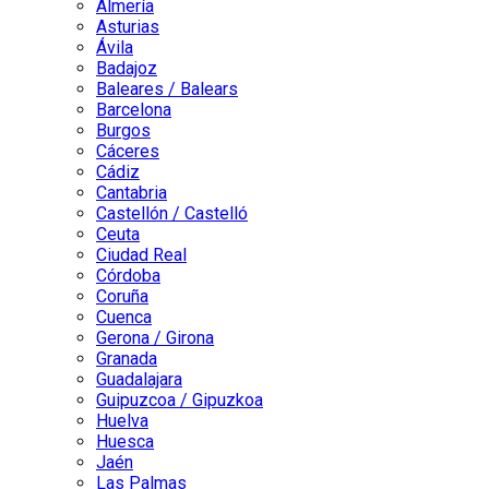
Almería
Asturias
Ávila
Badajoz
Baleares / Balears
Barcelona
Burgos
Cáceres
Cádiz
Cantabria
Castellón / Castelló
Ceuta
Ciudad Real
Córdoba
Coruña
Cuenca
Gerona / Girona
Granada
Guadalajara
Guipuzcoa / Gipuzkoa
Huelva
Huesca
Jaén
Las Palmas