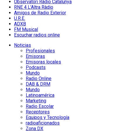
Observatori Ràdio Catalunya
RNE 4 L'Altra Ràdio
Amigos de Radio Exterior
U.R.E.
ADXB
FM Musical
Escuchar radios online
Noticias
Profesionales
Emisoras
Emisoras locales
Podcasts
Mundo
Radio Online
DAB & DRM
Mundo
Latinoamérica
Marketing
Radio Escolar
Receptores
Equipos y Tecnología
radioaficionados
Zona DX