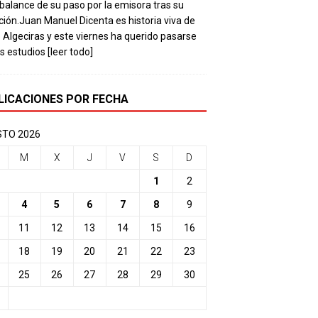
balance de su paso por la emisora tras su
ación.Juan Manuel Dicenta es historia viva de
 Algeciras y este viernes ha querido pasarse
os estudios
[leer todo]
LICACIONES POR FECHA
TO 2026
M
X
J
V
S
D
1
2
4
5
6
7
8
9
11
12
13
14
15
16
18
19
20
21
22
23
25
26
27
28
29
30