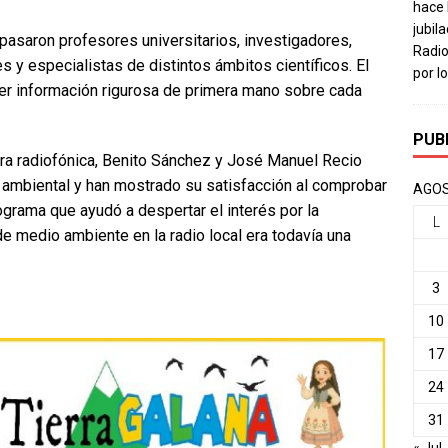
hace 
jubil
pasaron profesores universitarios, investigadores,
Radio
 y especialistas de distintos ámbitos científicos. El
por l
cer información rigurosa de primera mano sobre cada
PUB
ra radiofónica, Benito Sánchez y José Manuel Recio
ón ambiental y han mostrado su satisfacción al comprobar
AGOS
rama que ayudó a despertar el interés por la
L
de medio ambiente en la radio local era todavía una
3
10
17
24
31
« Jul