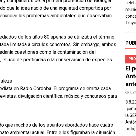
ia y compañeros de la primera promoción de Biología
celeb
do que la idea nació de una inquietud compartida por
munic
 denunciar los problemas ambientales que observaban
conce
Troya
diados de los años 80 apenas se utilizaba el término
PUB
taba limitada a círculos concretos. Sin embargo, ambos
udadanía cuestiones como la contaminación del
PRO
s, el uso de pesticidas o la conservación de especies
El 
Ant
raleza
ant
ediata en Radio Córdoba. El programa se emitía cada
08
vistas, divulgación científica, música y concursos para
8.8.2
guiño
la SE
Antón
do que muchos de los asuntos abordados hace cuatro
todo]
te ambiental actual. Entre ellos figuraban la situación