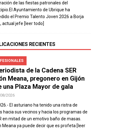
ración de las fiestas patronales del
ipio.El Ayuntamiento de Ubrique ha
dido el Premio Talento Joven 2026 a Borja
, actual jefe
[leer todo]
LICACIONES RECIENTES
FESIONALES
periodista de la Cadena SER
ón Meana, pregonero en Gijón
e una Plaza Mayor de gala
/08/2026
026.- El asturiano ha tenido una ristra de
s hacia sus vecinos y hacia los programas de
R en mitad de un emotivo baño de masas.
 Meana ya puede decir que es profeta
[leer