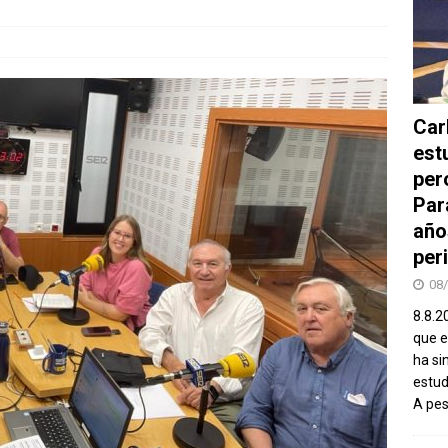
Car
est
per
Par
año
peri
08
8.8.2
que el
ha si
estud
A pe