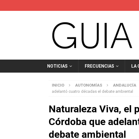
NOTICIAS
FRECUENCIAS
LA
INICIO
AUTONOMÍAS
ANDALUCÍA
adelantó cuatro décadas el debate ambiental
Naturaleza Viva, el
Córdoba que adelant
debate ambiental