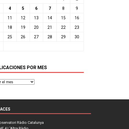
4
5
6
7
8
9
11
12
13
14
15
16
18
19
20
21
22
23
25
26
27
28
29
30
LICACIONES POR MES
LACES
bservatori Ràdio Catalunya
NE 4 L'Altra Ràdio