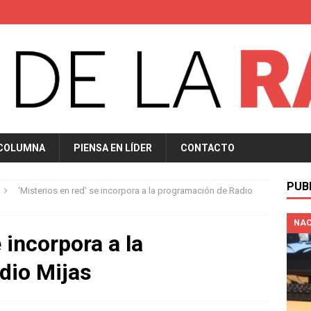
 COLUMNA
PIENSA EN LÍDER
CONTACTO
PUB
‘Misterios en red’ se incorpora a la programación de Radio
NAC
 incorpora a la
dio Mijas