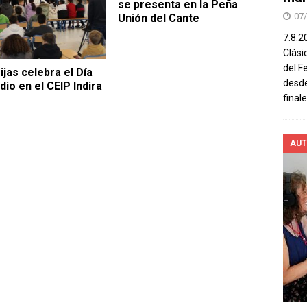
se presenta en la Peña
07
Unión del Cante
7.8.2
Clási
del F
ijas celebra el Día
desde
dio en el CEIP Indira
final
AUT