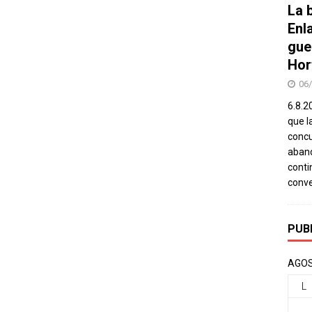
La b
Enl
gue
Hor
06
6.8.2
que l
concu
aband
conti
conv
PUB
AGOS
L