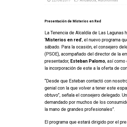
22/09/2017
Andalucía
,
Autonomías
Presentación de Misterios en Red
La Tenencia de Alcaldía de Las Lagunas h
‘
Misterios en red
’, el nuevo programa q
sábado. Para la ocasión, el consejero d
(PSOE), acompañado del director de la e
presentador,
Esteban Palomo
, así como
la incorporación de este a la oferta de c
“Desde que Esteban contactó con nosotro
genial con la que volver a tener este espac
obtuvo”, señala el consejero delegado. U
demandado por muchos de los consumid
la mano de grandes profesionales”.
El programa que estará dirigido por el p