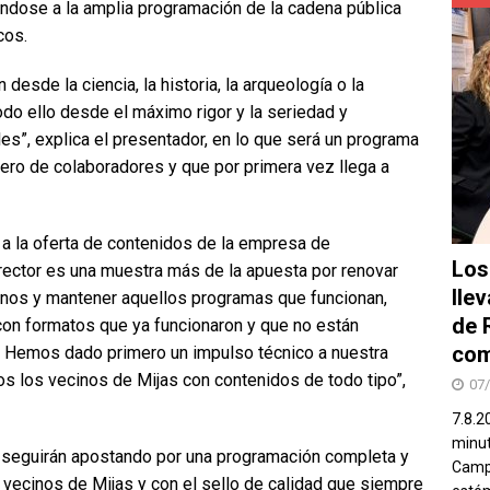
ándose a la amplia programación de la cadena pública
cos.
desde la ciencia, la historia, la arqueología o la
todo ello desde el máximo rigor y la seriedad y
es”, explica el presentador, en lo que será un programa
ero de colaboradores y que por primera vez llega a
 a la oferta de contenidos de la empresa de
Los
irector es una muestra más de la apuesta por renovar
lle
rnos y mantener aquellos programas que funcionan,
de 
n formatos que ya funcionaron y que no están
com
. Hemos dado primero un impulso técnico a nuestra
dos los vecinos de Mijas con contenidos de todo tipo”,
07
7.8.2
minut
seguirán apostando por una programación completa y
Campo
s vecinos de Mijas y con el sello de calidad que siempre