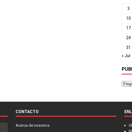
3
10
17
24
31
« Jul
PUB
CONTACTO
EN
Acerca de nosotros
O
R