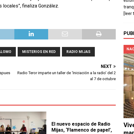
estó
 locales”, finaliza González.
tranq
[leer 
PUB
NAC
ALOMO
MISTERIOS EN RED
RADIO MIJAS
NEXT
espues
Radio Teror imparte un taller de ‘Iniciación a la radio’ del 2
al 7 de octubre
El nuevo espacio de Radio
Viv
Mijas, ‘Flamenco de papel’,
man