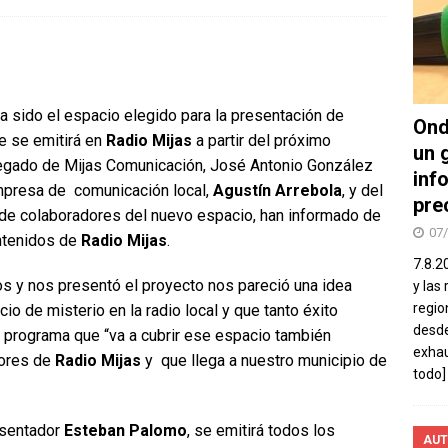
a sido el espacio elegido para la presentación de
Ond
ue se emitirá en
Radio Mijas
a partir del próximo
un 
elegado de Mijas Comunicación, José Antonio González
inf
mpresa de comunicación local,
Agustín Arrebola
, y del
pre
 de colaboradores del nuevo espacio, han informado de
07
ontenidos de
Radio Mijas
.
7.8.2
s y nos presentó el proyecto nos pareció una idea
y las
regio
io de misterio en la radio local y que tanto éxito
desde
n programa que “va a cubrir ese espacio también
exhau
ores de
Radio Mijas
y que llega a nuestro municipio de
todo]
resentador
Esteban Palomo
, se emitirá todos los
AUT