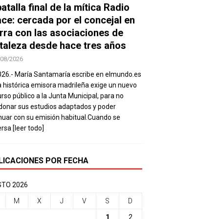
atalla final de la mítica Radio
ace: cercada por el concejal en
rra con las asociaciones de
taleza desde hace tres años
/08/2026
026.- María Santamaría escribe en elmundo.es
a histórica emisora madrileña exige un nuevo
rso público a la Junta Municipal, para no
onar sus estudios adaptados y poder
nuar con su emisión habitual.Cuando se
ersa
[leer todo]
LICACIONES POR FECHA
TO 2026
M
X
J
V
S
D
1
2