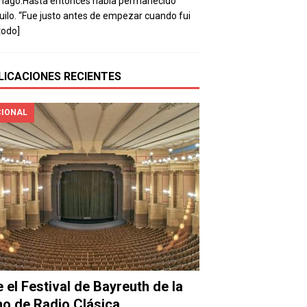
mago.Hasta entonces había permanecido
uilo. “Fue justo antes de empezar cuando fui
todo]
LICACIONES RECIENTES
IONAL
e el Festival de Bayreuth de la
o de Radio Clásica