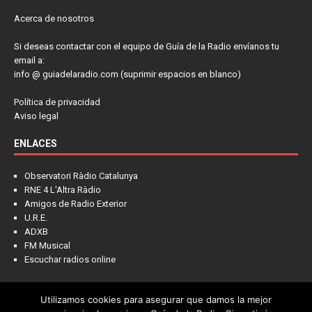
Acerca de nosotros
Si deseas contactar con el equipo de Guía de la Radio envíanos tu
email a:
info @ guiadelaradio.com (suprimir espacios en blanco)
Política de privacidad
Aviso legal
ENLACES
Observatori Ràdio Catalunya
RNE 4 L'Altra Ràdio
Amigos de Radio Exterior
U.R.E.
ADXB
FM Musical
Escuchar radios online
Utilizamos cookies para asegurar que damos la mejor
NOTICIAS
FRECUENCIAS
LA COLUMNA
PIENSA EN LÍDER