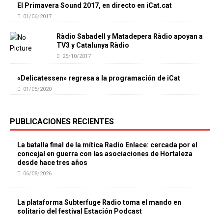
El Primavera Sound 2017, en directo en iCat.cat
01/06/2017
Ràdio Sabadell y Matadepera Ràdio apoyan a
TV3 y Catalunya Ràdio
25/10/2017
«Delicatessen» regresa a la programación de iCat
01/05/2020
PUBLICACIONES RECIENTES
La batalla final de la mítica Radio Enlace: cercada por el
concejal en guerra con las asociaciones de Hortaleza
desde hace tres años
06/08/2026
La plataforma Subterfuge Radio toma el mando en
solitario del festival Estación Podcast