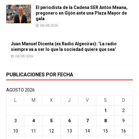
El periodista de la Cadena SER Antón Meana,
pregonero en Gijón ante una Plaza Mayor de
gala
08/08/2026
Juan Manuel Dicenta (ex Radio Algeciras): ‘La radio
siempre va a ser lo que la sociedad quiere que sea’
08/08/2026
PUBLICACIONES POR FECHA
AGOSTO 2026
L
M
X
J
V
S
D
1
2
3
4
5
6
7
8
9
10
11
12
13
14
15
16