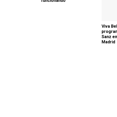
funcionando
Viva Be
program
Sanz en
Madrid