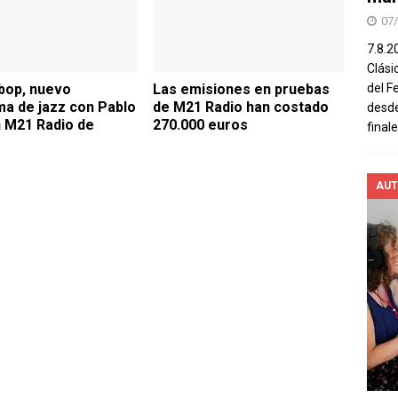
07
7.8.2
Clási
del F
bop, nuevo
Las emisiones en pruebas
a de jazz con Pablo
de M21 Radio han costado
desde
 M21 Radio de
270.000 euros
final
AUT