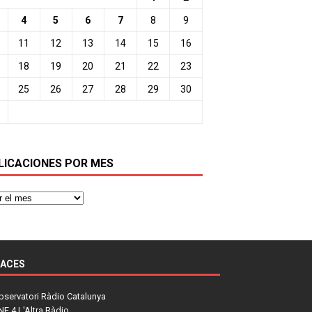
4
5
6
7
8
9
11
12
13
14
15
16
18
19
20
21
22
23
25
26
27
28
29
30
LICACIONES POR MES
LACES
bservatori Ràdio Catalunya
NE 4 L'Altra Ràdio