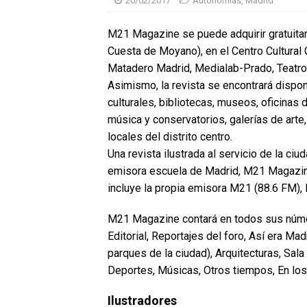
20/02/2017
Autonomías
,
Madrid
M21 Magazine se puede adquirir gratuita
Cuesta de Moyano), en el Centro Cultural 
Matadero Madrid, Medialab-Prado, Teatro 
Asimismo, la revista se encontrará dispon
culturales, bibliotecas, museos, oficinas
música y conservatorios, galerías de arte, 
locales del distrito centro.
Una revista ilustrada al servicio de la ciu
emisora escuela de Madrid, M21 Magazine
incluye la propia emisora M21 (88.6 FM), 
M21 Magazine contará en todos sus núme
Editorial, Reportajes del foro, Así era Ma
parques de la ciudad), Arquitecturas, Sa
Deportes, Músicas, Otros tiempos, En los f
Ilustradores