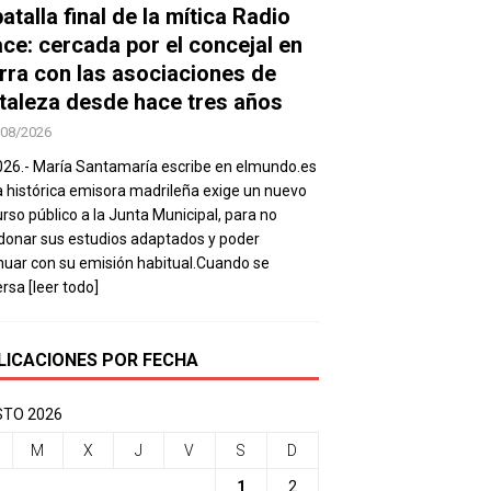
atalla final de la mítica Radio
ace: cercada por el concejal en
rra con las asociaciones de
taleza desde hace tres años
/08/2026
026.- María Santamaría escribe en elmundo.es
a histórica emisora madrileña exige un nuevo
rso público a la Junta Municipal, para no
onar sus estudios adaptados y poder
nuar con su emisión habitual.Cuando se
ersa
[leer todo]
LICACIONES POR FECHA
TO 2026
M
X
J
V
S
D
1
2