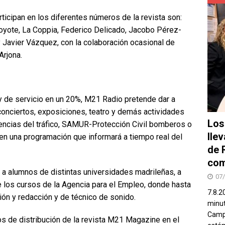
rticipan en los diferentes números de la revista son:
Coyote, La Coppia, Federico Delicado, Jacobo Pérez-
 y Javier Vázquez, con la colaboración ocasional de
Arjona.
y de servicio en un 20%, M21 Radio pretende dar a
 conciertos, exposiciones, teatro y demás actividades
Los
dencias del tráfico, SAMUR-Protección Civil bomberos o
lle
 en una programación que informará a tiempo real del
de 
com
 alumnos de distintas universidades madrileñas, a
07
e los cursos de la Agencia para el Empleo, donde hasta
7.8.2
ión y redacción y de técnico de sonido.
minut
Campo
s de distribución de la revista M21 Magazine en el