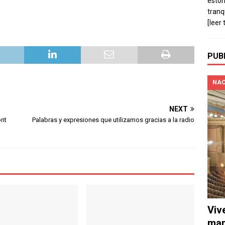
estó
tranq
[leer 
PUB
NAC
NEXT
rit
Palabras y expresiones que utilizamos gracias a la radio
Viv
man