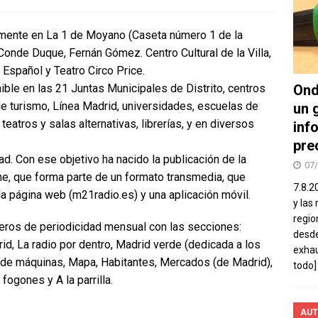
mente en La 1 de Moyano (Caseta número 1 de la
Conde Duque, Fernán Gómez. Centro Cultural de la Villa,
Español y Teatro Circo Price.
ible en las 21 Juntas Municipales de Distrito, centros
Ond
 de turismo, Línea Madrid, universidades, escuelas de
un 
teatros y salas alternativas, librerías, y en diversos
inf
pre
dad. Con ese objetivo ha nacido la publicación de la
07
, que forma parte de un formato transmedia, que
7.8.2
la página web (m21radio.es) y una aplicación móvil.
y las
regio
ros de periodicidad mensual con las secciones:
desde
drid, La radio por dentro, Madrid verde (dedicada a los
exhau
la de máquinas, Mapa, Habitantes, Mercados (de Madrid),
todo]
ogones y A la parrilla.
AUT