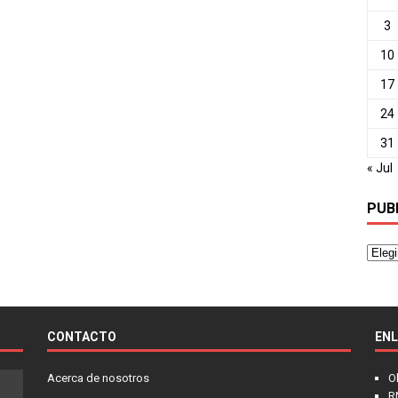
3
10
17
24
31
« Jul
PUB
CONTACTO
EN
Acerca de nosotros
O
R