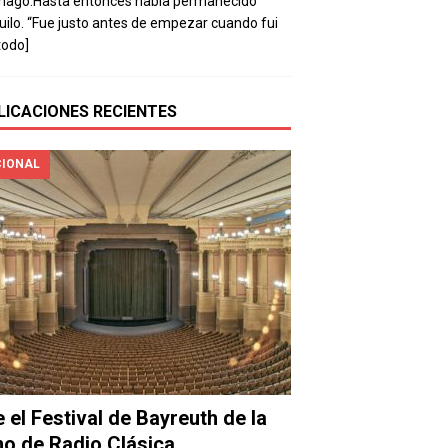
mago.Hasta entonces había permanecido
uilo. “Fue justo antes de empezar cuando fui
todo]
LICACIONES RECIENTES
IONAL
e el Festival de Bayreuth de la
o de Radio Clásica