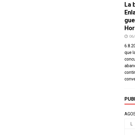
La b
Enl
gue
Hor
06
6.8.2
que l
concu
aband
conti
conv
PUB
AGOS
L