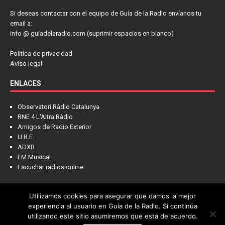
Si deseas contactar con el equipo de Guía de la Radio envíanos tu
email a:
info @ guiadelaradio.com (suprimir espacios en blanco)
Política de privacidad
Aviso legal
ENLACES
Observatori Ràdio Catalunya
RNE 4 L'Altra Ràdio
Amigos de Radio Exterior
U.R.E.
ADXB
FM Musical
Escuchar radios online
Utilizamos cookies para asegurar que damos la mejor
NOTICIAS
FRECUENCIAS
LA COLUMNA
PIENSA EN LÍDER
experiencia al usuario en Guía de la Radio. Si continúa
utilizando este sitio asumiremos que está de acuerdo.
CONTACTO