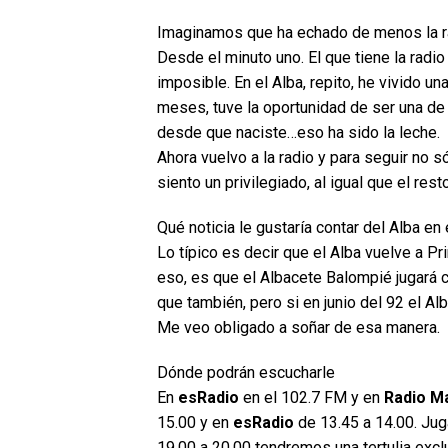
Imaginamos que ha echado de menos la ra
Desde el minuto uno. El que tiene la radi
imposible. En el Alba, repito, he vivido u
meses, tuve la oportunidad de ser una de l
desde que naciste…eso ha sido la leche.
Ahora vuelvo a la radio y para seguir no s
siento un privilegiado, al igual que el res
Qué noticia le gustaría contar del Alba en
Lo típico es decir que el Alba vuelve a Pr
eso, es que el Albacete Balompié jugará 
que también, pero si en junio del 92 el A
Me veo obligado a soñar de esa manera.
Dónde podrán escucharle
En
esRadio
en el 102.7 FM y en
Radio M
15.00 y en
esRadio
de 13.45 a 14.00. Ju
19.00 a 20.00 tendremos una tertulia excl