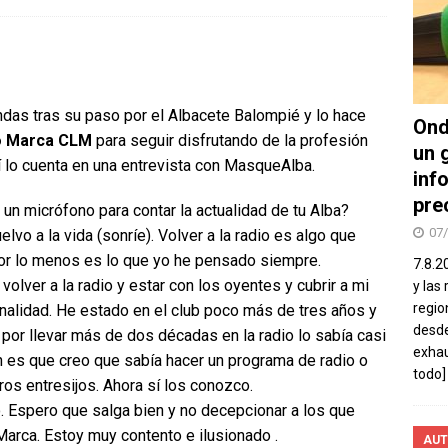
ndas tras su paso por el Albacete Balompié y lo hace
Ond
io Marca CLM
para seguir disfrutando de la profesión
un 
 lo cuenta en una entrevista con MasqueAlba.
inf
pre
un micrófono para contar la actualidad de tu Alba?
07
lvo a la vida (sonríe). Volver a la radio es algo que
por lo menos es lo que yo he pensado siempre.
7.8.2
olver a la radio y estar con los oyentes y cubrir a mi
y las
regio
alidad. He estado en el club poco más de tres años y
desde
 por llevar más de dos décadas en la radio lo sabía casi
exhau
n es que creo que sabía hacer un programa de radio o
todo]
ros entresijos. Ahora sí los conozco.
so. Espero que salga bien y no decepcionar a los que
Marca. Estoy muy contento e ilusionado .
AUT