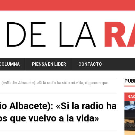
 COLUMNA
PIENSA EN LÍDER
CONTACTO
PUB
o (esRadio Albacete): «Si la radio ha sido mi vida, digamos que
NAC
o Albacete): «Si la radio ha
s que vuelvo a la vida»