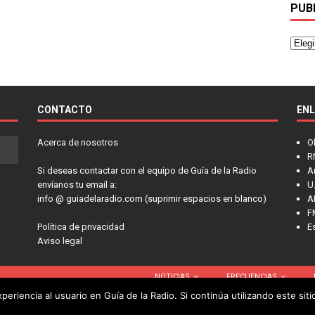
PUB
CONTACTO
EN
Acerca de nosotros
O
R
Si deseas contactar con el equipo de Guía de la Radio
A
envíanos tu email a:
U.
info @ guiadelaradio.com (suprimir espacios en blanco)
A
F
Política de privacidad
E
Aviso legal
NOTICIAS
FRECUENCIAS
eriencia al usuario en Guía de la Radio. Si continúa utilizando este si