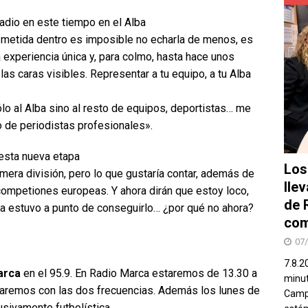
dio en este tiempo en el Alba
o metida dentro es imposible no echarla de menos, es
na experiencia única y, para colmo, hasta hace unos
as caras visibles. Representar a tu equipo, a tu Alba
ólo al Alba sino al resto de equipos, deportistas… me
to de periodistas profesionales».
 esta nueva etapa
Los
imera división, pero lo que gustaría contar, además de
lle
competiones europeas. Y ahora dirán que estoy loco,
de 
lba estuvo a punto de conseguirlo… ¿por qué no ahora?
com
07
7.8.2
arca
en el 95.9. En Radio Marca estaremos de 13.30 a
minut
garemos con las dos frecuencias. Además los lunes de
Campo
usivamente futbolística.