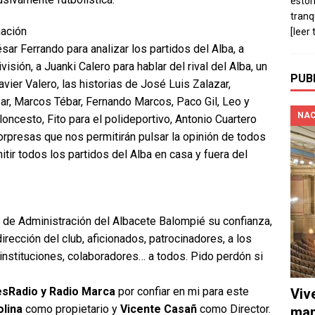
estó
tranq
mación
[leer 
 Ferrando para analizar los partidos del Alba, a
sión, a Juanki Calero para hablar del rival del Alba, un
PUB
vier Valero, las historias de José Luis Zalazar,
r, Marcos Tébar, Fernando Marcos, Paco Gil, Leo y
NAC
ncesto, Fito para el polideportivo, Antonio Cuartero
 sorpresas que nos permitirán pulsar la opinión de todos
itir todos los partidos del Alba en casa y fuera del
o de Administración del Albacete Balompié su confianza,
irección del club, aficionados, patrocinadores, a los
instituciones, colaboradores… a todos. Pido perdón si
esRadio y Radio Marca
por confiar en mi para este
Viv
lina
como propietario y
Vicente Casañ
como Director.
man