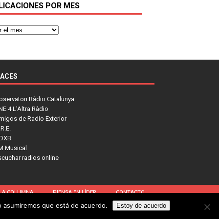
LICACIONES POR MES
LACES
bservatori Ràdio Catalunya
NE 4 L'Altra Ràdio
migos de Radio Exterior
R.E.
DXB
M Musical
scuchar radios online
LA COLUMNA
PIENSA EN LÍDER
CONTACTO
tio asumiremos que está de acuerdo.
Estoy de acuerdo