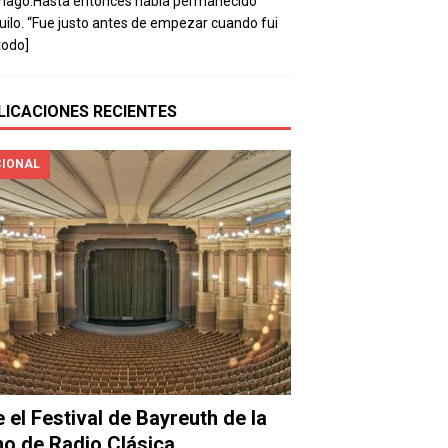
mago.Hasta entonces había permanecido
uilo. “Fue justo antes de empezar cuando fui
todo]
LICACIONES RECIENTES
IONAL
e el Festival de Bayreuth de la
o de Radio Clásica