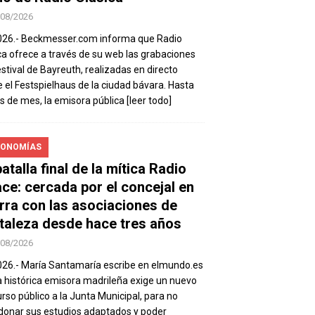
/08/2026
026.- Beckmesser.com informa que Radio
ca ofrece a través de su web las grabaciones
estival de Bayreuth, realizadas en directo
 el Festspielhaus de la ciudad bávara. Hasta
es de mes, la emisora pública
[leer todo]
ONOMÍAS
atalla final de la mítica Radio
ace: cercada por el concejal en
rra con las asociaciones de
taleza desde hace tres años
/08/2026
026.- María Santamaría escribe en elmundo.es
a histórica emisora madrileña exige un nuevo
rso público a la Junta Municipal, para no
onar sus estudios adaptados y poder