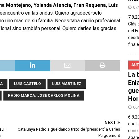
na Montejano, Yolanda Atencia, Fran Requena, Luis
07
eencuentro en las ondas. Quiero agradecérselo
7.8.2
 uno más de su familia. Necesitaba cariño profesional
Clási
ional sino también personal. Quiero darles las gracias
del F
desde
final
AUT
La b
Enl
NA
LUIS CASTELO
LUIS MARTINEZ
gue
RADIO MARCA. JOSE CARLOS MOLINA
Hor
06
6.8.2
NEXT
que l
sull
Catalunya Radio sigue dando trato de ‘president’ a Carles
concu
n
Puigdemont
aband