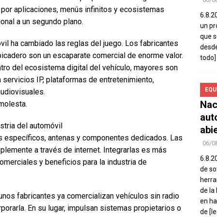
 por aplicaciones, menús infinitos y ecosistemas
6.8.2
ional a un segundo plano.
un pr
que s
il ha cambiado las reglas del juego. Los fabricantes
desde
lpicadero son un escaparate comercial de enorme valor.
todo]
ro del ecosistema digital del vehículo, mayores son
 servicios IP, plataformas de entretenimiento,
EQU
udiovisuales.
Nac
 molesta.
aut
tria del automóvil
abi
s específicos, antenas y componentes dedicados. Las
06/0
mplemente a través de internet. Integrarlas es más
6.8.2
merciales y beneficios para la industria de
de so
herra
de la
unos fabricantes ya comercializan vehículos sin radio
en ha
rporarla. En su lugar, impulsan sistemas propietarios o
de
[l