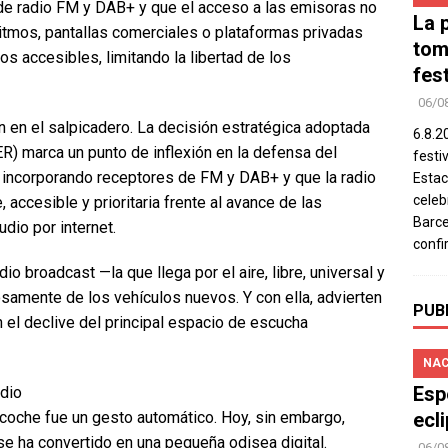
de radio FM y DAB+ y que el acceso a las emisoras no
La 
itmos, pantallas comerciales o plataformas privadas
tom
os accesibles, limitando la libertad de los
fes
06/0
 en el salpicadero. La decisión estratégica adoptada
6.8.2
R) marca un punto de inflexión en la defensa del
festi
n incorporando receptores de FM y DAB+ y que la radio
Estac
celeb
 accesible y prioritaria frente al avance de las
Barce
udio por internet.
confi
o broadcast —la que llega por el aire, libre, universal y
samente de los vehículos nuevos. Y con ella, advierten
PUB
 el declive del principal espacio de escucha
NAC
Esp
adio
ecl
 coche fue un gesto automático. Hoy, sin embargo,
e ha convertido en una pequeña odisea digital.
06/0