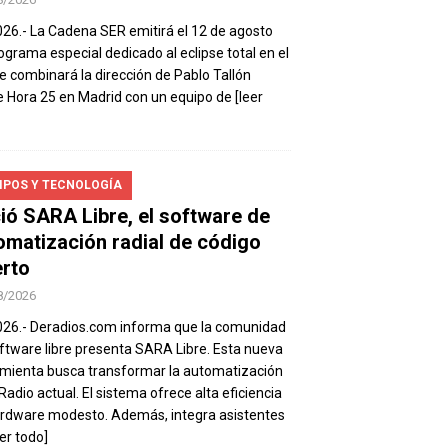
026.- La Cadena SER emitirá el 12 de agosto
ograma especial dedicado al eclipse total en el
e combinará la dirección de Pablo Tallón
 Hora 25 en Madrid con un equipo de
[leer
IPOS Y TECNOLOGÍA
ió SARA Libre, el software de
omatización radial de código
erto
8/2026
026.- Deradios.com informa que la comunidad
ftware libre presenta SARA Libre. Esta nueva
mienta busca transformar la automatización
 Radio actual. El sistema ofrece alta eficiencia
rdware modesto. Además, integra asistentes
eer todo]