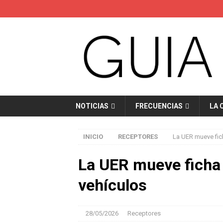
NOTICIAS
FRECUENCIAS
LA 
INICIO
RECEPTORES
La UER mueve fich
La UER mueve ficha p
vehículos
28/05/2026
Receptores