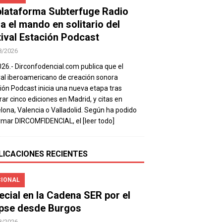
plataforma Subterfuge Radio
a el mando en solitario del
tival Estación Podcast
8/2026
026.- Dirconfodencial.com publica que el
val iberoamericano de creación sonora
ión Podcast inicia una nueva etapa tras
rar cinco ediciones en Madrid, y citas en
lona, Valencia o Valladolid. Según ha podido
rmar DIRCOMFIDENCIAL, el
[leer todo]
LICACIONES RECIENTES
IONAL
ecial en la Cadena SER por el
ipse desde Burgos
8/2026