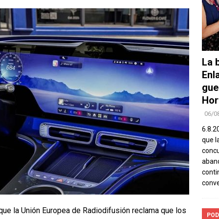
La b
Enl
gue
Hor
06/0
6.8.2
que l
concu
aband
conti
conv
ue la Unión Europea de Radiodifusión reclama que los
POD