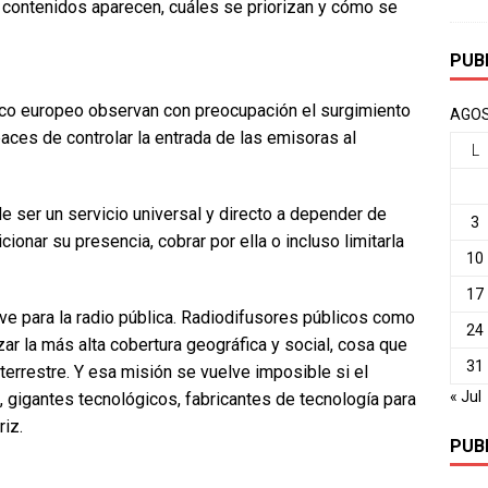
 contenidos aparecen, cuáles se priorizan y cómo se
PUB
ico europeo observan con preocupación el surgimiento
AGOS
aces de controlar la entrada de las emisoras al
L
de ser un servicio universal y directo a depender de
3
onar su presencia, cobrar por ella o incluso limitarla
10
17
e para la radio pública. Radiodifusores públicos como
24
zar la más alta cobertura geográfica y social, cosa que
31
terrestre. Y esa misión se vuelve imposible si el
« Jul
gigantes tecnológicos, fabricantes de tecnología para
riz.
PUB