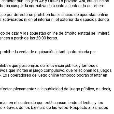
 carácter público (SELAE y ONCE) o privado. Así, los anuncios
erán cumplir la normativa en cuanto a contenido se refiere.
 que por defecto se prohíben los anuncios de apuestas online
actividades ni en el interior ni el exterior de espacios donde
ego de azar y las apuestas online de ámbito estatal se limitará
encen a partir de las 20.00 horas.
prohíbe la venta de equipación infantil patrocinada por
ohibirá que personajes de relevancia pública y famosos
ivos que inciten al juego compulsivo, que relacionen los juegos
uego. Los operadores de juego online tampoco podrán ofertar en
ectan plenamente» a la publicidad del juego público, es decir,
rias en el contenido que está consumiendo el lector, y los
o a través de los banners de las webs. Respecto a las redes