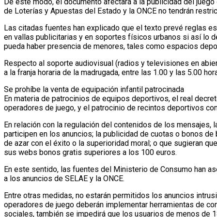
De este modo, el documento afectará a la publicidad del juego 
de Loterías y Apuestas del Estado y la ONCE no tendrán restric
Las citadas fuentes han explicado que el texto prevé reglas e
en vallas publicitarias y en soportes físicos urbanos si así lo
pueda haber presencia de menores, tales como espacios deport
Respecto al soporte audiovisual (radios y televisiones en abier
a la franja horaria de la madrugada, entre las 1.00 y las 5.00 h
Se prohíbe la venta de equipación infantil patrocinada
En materia de patrocinios de equipos deportivos, el real decret
operadores de juego, y el patrocinio de recintos deportivos co
En relación con la regulación del contenidos de los mensajes,
participen en los anuncios; la publicidad de cuotas o bonos de
de azar con el éxito o la superioridad moral; o que sugieran qu
sus webs bonos gratis superiores a los 100 euros.
En este sentido, las fuentes del Ministerio de Consumo han ase
a los anuncios de SELAE y la ONCE.
Entre otras medidas, no estarán permitidos los anuncios intrus
operadores de juego deberán implementar herramientas de cont
sociales, también se impedirá que los usuarios de menos de 1