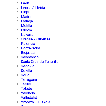
León
Lérida / Lleida
Lugo
Madrid
Málaga
Melilla
Murcia
Navarra
Orense / Ourense
Palencia
Pontevedra
Rioja, La
Salamanca
Santa Cruz de Tenerife
Segovia
Sevilla
Soria
Tarragona
Teruel
Toledo
Valencia
Valladolid
Vizcaya – Bizkaia