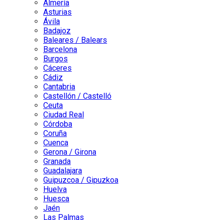
Almería
Asturias
Ávila
Badajoz
Baleares / Balears
Barcelona
Burgos
Cáceres
Cádiz
Cantabria
Castellón / Castelló
Ceuta
Ciudad Real
Córdoba
Coruña
Cuenca
Gerona / Girona
Granada
Guadalajara
Guipuzcoa / Gipuzkoa
Huelva
Huesca
Jaén
Las Palmas