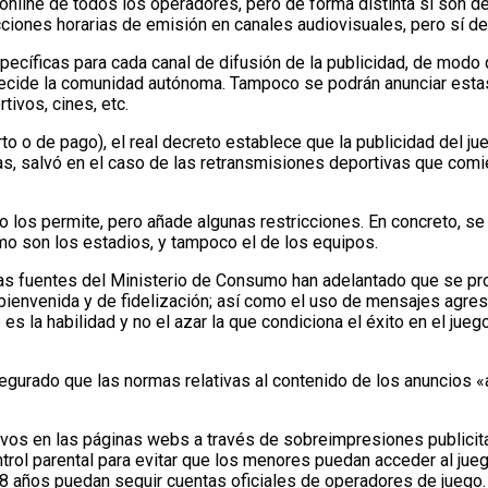
online de todos los operadores, pero de forma distinta si son de
ciones horarias de emisión en canales audiovisuales, pero sí deb
specíficas para cada canal de difusión de la publicidad, de modo
 decide la comunidad autónoma. Tampoco se podrán anunciar estas 
ivos, cines, etc.
to o de pago), el real decreto establece que la publicidad del ju
oras, salvó en el caso de las retransmisiones deportivas que comi
o los permite, pero añade algunas restricciones. En concreto, se 
mo son los estadios, y tampoco el de los equipos.
 las fuentes del Ministerio de Consumo han adelantado que se pr
 bienvenida y de fidelización; así como el uso de mensajes agres
e es la habilidad y no el azar la que condiciona el éxito en el j
gurado que las normas relativas al contenido de los anuncios «af
ivos en las páginas webs a través de sobreimpresiones publicita
rol parental para evitar que los menores puedan acceder al jueg
8 años puedan seguir cuentas oficiales de operadores de juego.