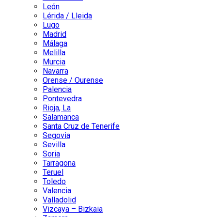
León
Lérida / Lleida
Lugo
Madrid
Málaga
Melilla
Murcia
Navarra
Orense / Ourense
Palencia
Pontevedra
Rioja, La
Salamanca
Santa Cruz de Tenerife
Segovia
Sevilla
Soria
Tarragona
Teruel
Toledo
Valencia
Valladolid
Vizcaya – Bizkaia