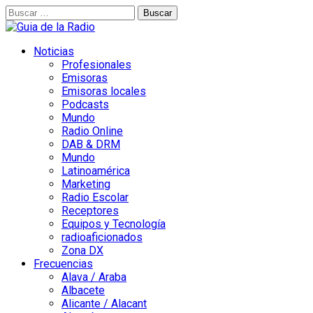
Buscar:
Noticias
Profesionales
Emisoras
Emisoras locales
Podcasts
Mundo
Radio Online
DAB & DRM
Mundo
Latinoamérica
Marketing
Radio Escolar
Receptores
Equipos y Tecnología
radioaficionados
Zona DX
Frecuencias
Alava / Araba
Albacete
Alicante / Alacant