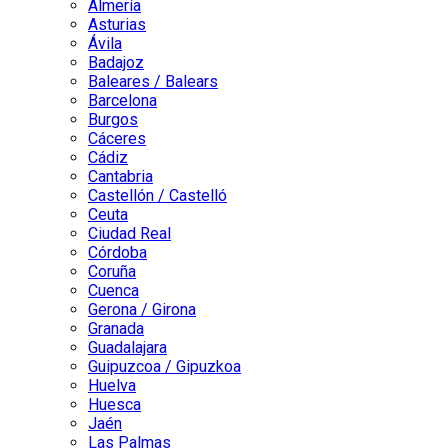
Almería
Asturias
Ávila
Badajoz
Baleares / Balears
Barcelona
Burgos
Cáceres
Cádiz
Cantabria
Castellón / Castelló
Ceuta
Ciudad Real
Córdoba
Coruña
Cuenca
Gerona / Girona
Granada
Guadalajara
Guipuzcoa / Gipuzkoa
Huelva
Huesca
Jaén
Las Palmas