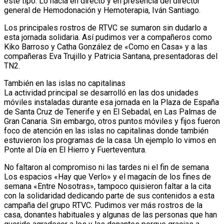
este tipo. Lo hacía en directo y en presencia del director
general de Hemodonación y Hemoterapia, Iván Santiago.
Los principales rostros de RTVC se sumaron sin dudarlo a
esta jornada solidaria. Así pudimos ver a compañeros como
Kiko Barroso y Catha González de «Como en Casa» y a las
compañeras Eva Trujillo y Patricia Santana, presentadoras del
TN2.
También en las islas no capitalinas
La actividad principal se desarrolló en las dos unidades
móviles instaladas durante esa jornada en la Plaza de España
de Santa Cruz de Tenerife y en El Sebadal, en Las Palmas de
Gran Canaria. Sin embargo, otros puntos móviles y fijos fueron
foco de atención en las islas no capitalinas donde también
estuvieron los programas de la casa. Un ejemplo lo vimos en
Ponte al Día en El Hierro y Fuerteventura.
No faltaron al compromiso ni las tardes ni el fin de semana
Los espacios «Hay que Verlo» y el magacín de los fines de
semana «Entre Nosotras», tampoco quisieron faltar a la cita
con la solidaridad dedicando parte de sus contenidos a esta
campaña del grupo RTVC. Pudimos ver más rostros de la
casa, donantes habituales y algunas de las personas que han