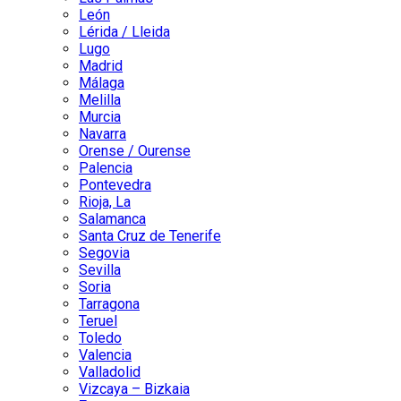
León
Lérida / Lleida
Lugo
Madrid
Málaga
Melilla
Murcia
Navarra
Orense / Ourense
Palencia
Pontevedra
Rioja, La
Salamanca
Santa Cruz de Tenerife
Segovia
Sevilla
Soria
Tarragona
Teruel
Toledo
Valencia
Valladolid
Vizcaya – Bizkaia