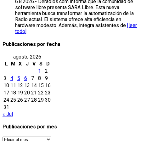
6.8.2026.- Deradios.com informa que la comunidad de
software libre presenta SARA Libre. Esta nueva
herramienta busca transformar la automatización de la
Radio actual. El sistema ofrece alta eficiencia en
hardware modesto. Además, integra asistentes de
[leer
todo]
Publicaciones por fecha
agosto 2026
L
M
X
J
V
S
D
1
2
3
4
5
6
7
8
9
10
11
12
13
14
15
16
17
18
19
20
21
22
23
24
25
26
27
28
29
30
31
« Jul
Publicaciones por mes
Publicaciones