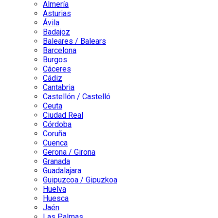
Almería
Asturias
Ávila
Badajoz
Baleares / Balears
Barcelona
Burgos
Cáceres
Cádiz
Cantabria
Castellón / Castelló
Ceuta
Ciudad Real
Córdoba
Coruña
Cuenca
Gerona / Girona
Granada
Guadalajara
Guipuzcoa / Gipuzkoa
Huelva
Huesca
Jaén
Las Palmas