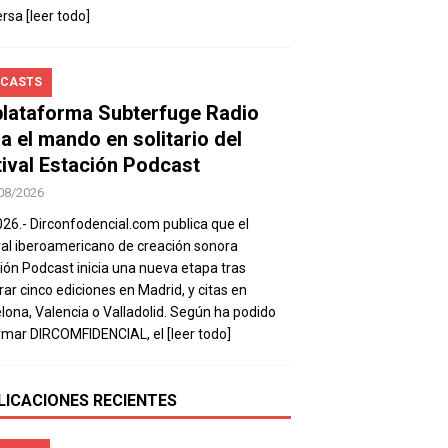
ersa
[leer todo]
CASTS
plataforma Subterfuge Radio
a el mando en solitario del
tival Estación Podcast
08/2026
026.- Dirconfodencial.com publica que el
val iberoamericano de creación sonora
ión Podcast inicia una nueva etapa tras
rar cinco ediciones en Madrid, y citas en
lona, Valencia o Valladolid. Según ha podido
rmar DIRCOMFIDENCIAL, el
[leer todo]
LICACIONES RECIENTES