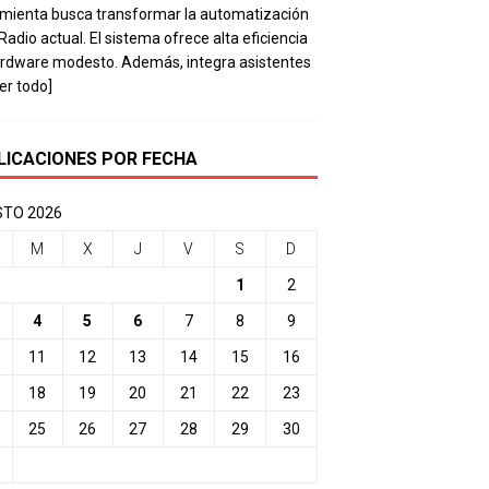
mienta busca transformar la automatización
 Radio actual. El sistema ofrece alta eficiencia
rdware modesto. Además, integra asistentes
eer todo]
LICACIONES POR FECHA
TO 2026
M
X
J
V
S
D
1
2
4
5
6
7
8
9
11
12
13
14
15
16
18
19
20
21
22
23
25
26
27
28
29
30