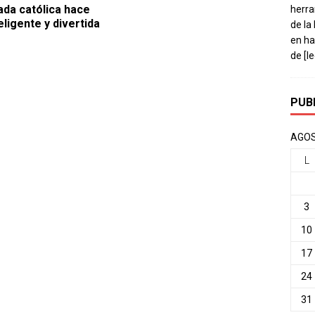
ada católica hace
herra
eligente y divertida
de la
en ha
de
[l
PUB
AGOS
L
3
10
17
24
31