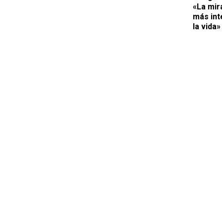
«La mir
más int
la vida»