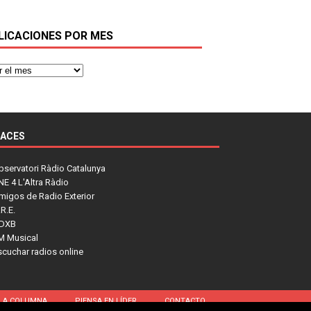
LICACIONES POR MES
LACES
bservatori Ràdio Catalunya
NE 4 L'Altra Ràdio
migos de Radio Exterior
R.E.
DXB
M Musical
scuchar radios online
LA COLUMNA
PIENSA EN LÍDER
CONTACTO