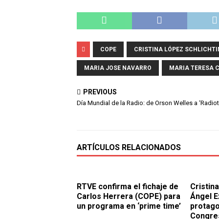
COPE
CRISTINA LÓPEZ SCHLICHT
MARIA JOSE NAVARRO
MARIA TERESA 
PREVIOUS
Día Mundial de la Radio: de Orson Welles a ‘Radio
ARTÍCULOS RELACIONADOS
RTVE confirma el fichaje de
Cristin
Carlos Herrera (COPE) para
Ángel E
un programa en ‘prime time’
protago
Congre