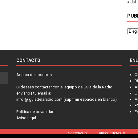
« Jul
PUB
CONTACTO
EN
Acerca de nosotros
O
R
Si deseas contactar con el equipo de Guía de la Radio
A
envíanos tu email a:
U.
info @ guiadelaradio.com (suprimir espacios en blanco)
A
F
Política de privacidad
E
Aviso legal
NOTICIAS
FRECUENCIAS