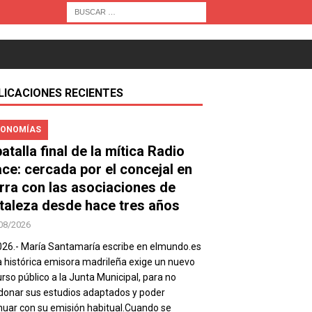
LICACIONES RECIENTES
ONOMÍAS
atalla final de la mítica Radio
ace: cercada por el concejal en
rra con las asociaciones de
taleza desde hace tres años
08/2026
026.- María Santamaría escribe en elmundo.es
a histórica emisora madrileña exige un nuevo
rso público a la Junta Municipal, para no
onar sus estudios adaptados y poder
nuar con su emisión habitual.Cuando se