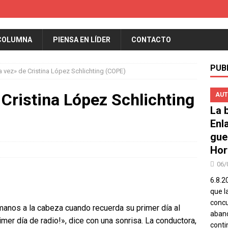
COLUMNA
PIENSA EN LÍDER
CONTACTO
PUB
a vez» de Cristina López Schlichting (COPE)
 Cristina López Schlichting
AUT
La b
Enl
gue
Hor
06/
6.8.2
que l
concu
manos a la cabeza cuando recuerda su primer día al
aband
rimer día de radio!», dice con una sonrisa. La conductora,
conti