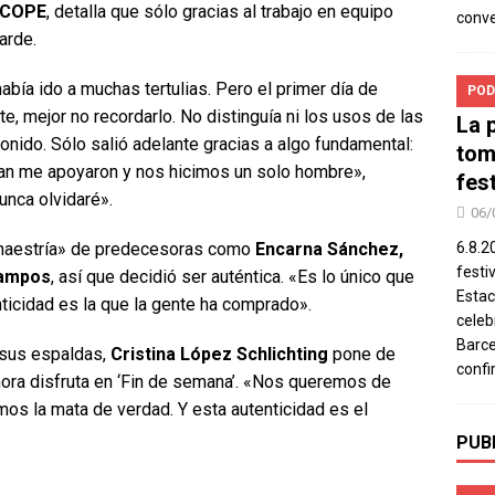
COPE
, detalla que sólo gracias al trabajo en equipo
conv
arde.
abía ido a muchas tertulias. Pero el primer día de
POD
te, mejor no recordarlo. No distinguía ni los usos de las
La 
onido. Sólo salió adelante gracias a algo fundamental:
tom
ban me apoyaron y nos hicimos un solo hombre»,
fes
unca olvidaré».
06/
 «maestría» de predecesoras como
Encarna Sánchez,
6.8.2
festi
Campos
, así que decidió ser auténtica. «Es lo único que
Estac
nticidad es la que la gente ha comprado».
celeb
Barce
sus espaldas,
Cristina López Schlichting
pone de
confi
hora disfruta en ‘Fin de semana’. «Nos queremos de
os la mata de verdad. Y esta autenticidad es el
PUB