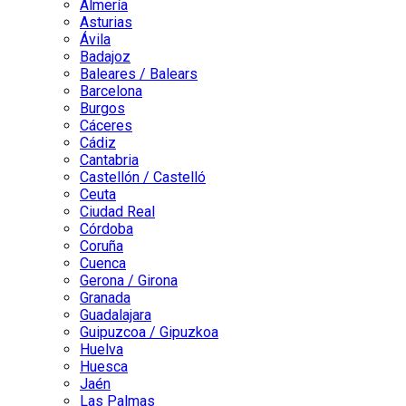
Almería
Asturias
Ávila
Badajoz
Baleares / Balears
Barcelona
Burgos
Cáceres
Cádiz
Cantabria
Castellón / Castelló
Ceuta
Ciudad Real
Córdoba
Coruña
Cuenca
Gerona / Girona
Granada
Guadalajara
Guipuzcoa / Gipuzkoa
Huelva
Huesca
Jaén
Las Palmas