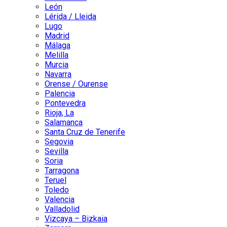
León
Lérida / Lleida
Lugo
Madrid
Málaga
Melilla
Murcia
Navarra
Orense / Ourense
Palencia
Pontevedra
Rioja, La
Salamanca
Santa Cruz de Tenerife
Segovia
Sevilla
Soria
Tarragona
Teruel
Toledo
Valencia
Valladolid
Vizcaya – Bizkaia