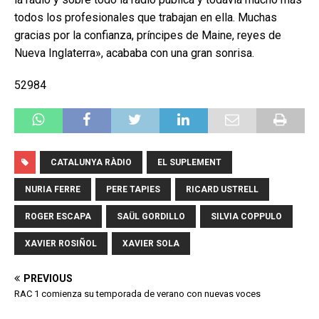
todos los profesionales que trabajan en ella. Muchas
gracias por la confianza, príncipes de Maine, reyes de
Nueva Inglaterra», acababa con una gran sonrisa.
52984
CATALUNYA RÀDIO
EL SUPLEMENT
NURIA FERRE
PERE TAPIES
RICARD USTRELL
ROGER ESCAPA
SAÜL GORDILLO
SILVIA COPPULO
XAVIER ROSIÑOL
XAVIER SOLA
PREVIOUS
RAC 1 comienza su temporada de verano con nuevas voces