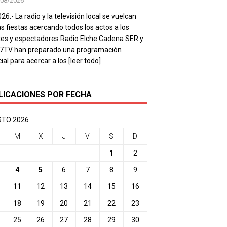
/08/2026
26.- La radio y la televisión local se vuelcan
as fiestas acercando todos los actos a los
es y espectadores.Radio Elche Cadena SER y
e7TV han preparado una programación
ial para acercar a los
[leer todo]
LICACIONES POR FECHA
TO 2026
M
X
J
V
S
D
1
2
4
5
6
7
8
9
11
12
13
14
15
16
18
19
20
21
22
23
25
26
27
28
29
30