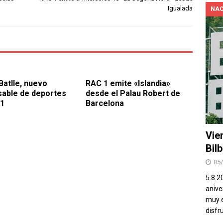
Igualada
NAC
Batlle, nuevo
RAC 1 emite «Islandia»
able de deportes
desde el Palau Robert de
 1
Barcelona
Vie
Bil
05
5.8.2
aniver
muy e
disfr