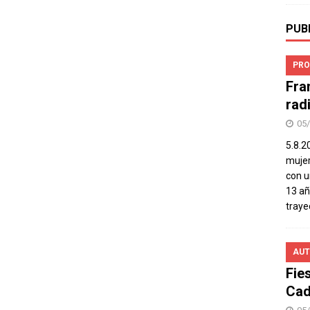
PUB
PRO
Fra
rad
05
5.8.2
mujer
con u
13 añ
traye
AUT
Fie
Cad