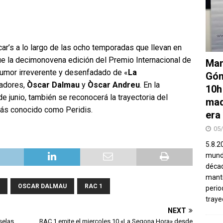
ar’s a lo largo de las ocho temporadas que llevan en
e la decimonovena edición del Premio Internacional de
Man
humor irreverente y desenfadado de «
La
Góm
eadores,
Òscar Dalmau
y
Òscar Andreu
. En la
10h
e junio, también se reconocerá la trayectoria del
mad
más conocido como Peridis.
era
05
5.8.2
mundo
décad
manti
OSCAR DALMAU
RAC 1
perio
traye
NEXT
selas
RAC 1 emite el miercoles 10 «La Segona Hora» desde