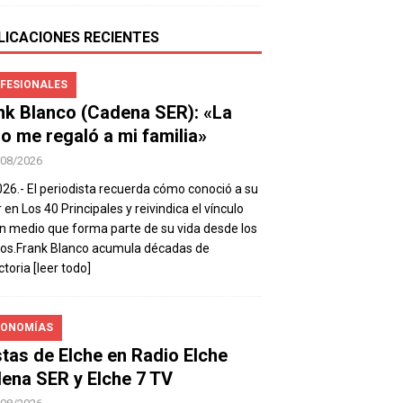
LICACIONES RECIENTES
FESIONALES
nk Blanco (Cadena SER): «La
io me regaló a mi familia»
/08/2026
026.- El periodista recuerda cómo conoció a su
 en Los 40 Principales y reivindica el vínculo
n medio que forma parte de su vida desde los
os.Frank Blanco acumula décadas de
ctoria
[leer todo]
ONOMÍAS
stas de Elche en Radio Elche
ena SER y Elche 7 TV