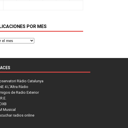
LICACIONES POR MES
LACES
bservatori Ràdio Catalunya
NE 4 L'Altra Ràdio
migos de Radio Exterior
R.E.
DXB
M Musical
scuchar radios online