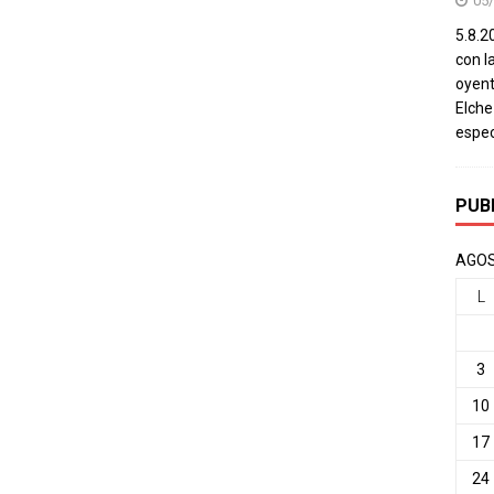
05
5.8.20
con l
oyent
Elch
espec
PUB
AGOS
L
3
10
17
24