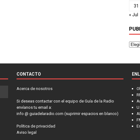
31
« Jul
PUB
CONTACTO
EN
Acerca de nosotros
O
R
Si deseas contactar con el equipo de Guía de la Radio
A
envíanos tu email a:
U.
info @ guiadelaradio.com (suprimir espacios en blanco)
A
F
Política de privacidad
E
Aviso legal