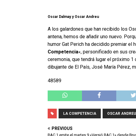
Oscar Dalmay y Oscar Andreu
A los galardones que han recibido los Osc
antena, hemos de añadir uno nuevo. Porqu
humor Gat Perich ha decidido premiar el 
Competencia
«, personificado en sus cr
ceremonia, que tendrá lugar el próximo 1 d
dibujante de El País, José María Pérez, 
48589
LA COMPETENCIA
OSCAR ANDREU
PREVIOUS
RAC 1 emite el martes 9 «Versió RAC 1» desde Bru