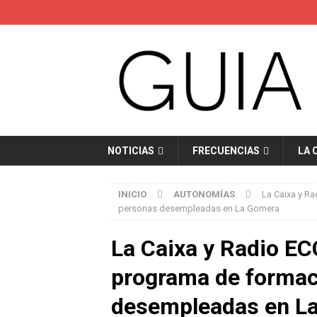
NOTICIAS
FRECUENCIAS
LA 
INICIO
AUTONOMÍAS
La Caixa y R
personas desempleadas en La Gomera
La Caixa y Radio EC
programa de formac
desempleadas en L