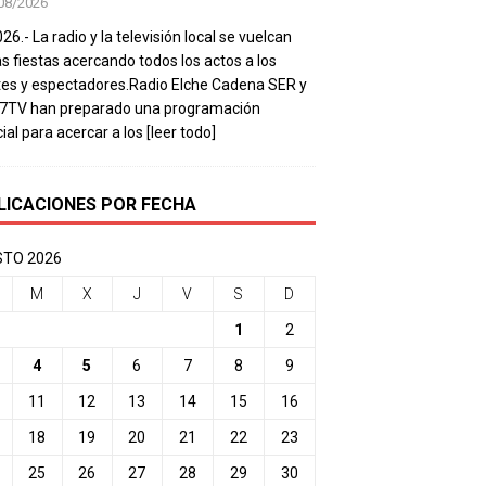
08/2026
26.- La radio y la televisión local se vuelcan
as fiestas acercando todos los actos a los
es y espectadores.Radio Elche Cadena SER y
e7TV han preparado una programación
ial para acercar a los
[leer todo]
LICACIONES POR FECHA
TO 2026
M
X
J
V
S
D
1
2
4
5
6
7
8
9
11
12
13
14
15
16
18
19
20
21
22
23
25
26
27
28
29
30