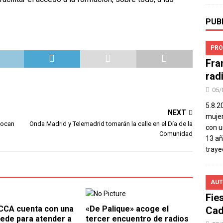
PUB
PRO
Fra
rad
05/
5.8.2
NEXT
mujer
vocan
Onda Madrid y Telemadrid tomarán la calle en el Día de la
con u
Comunidad
13 añ
traye
AUT
Fie
CCA cuenta con una
«De Palique» acoge el
Cad
ede para atender a
tercer encuentro de radios