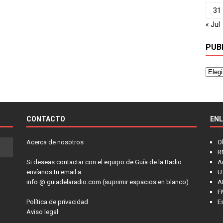
31
« Jul
PUB
CONTACTO
EN
Acerca de nosotros
O
R
Si deseas contactar con el equipo de Guía de la Radio
A
envíanos tu email a:
U.
info @ guiadelaradio.com (suprimir espacios en blanco)
A
F
Política de privacidad
E
Aviso legal