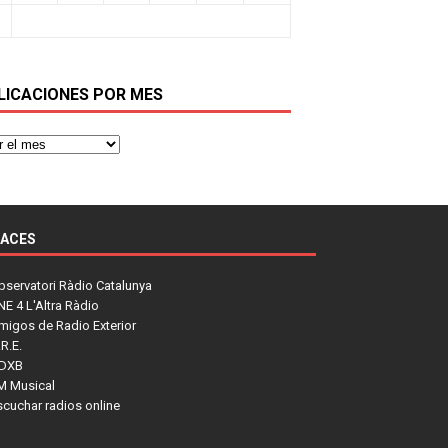
LICACIONES POR MES
LACES
bservatori Ràdio Catalunya
NE 4 L'Altra Ràdio
migos de Radio Exterior
R.E.
DXB
M Musical
scuchar radios online