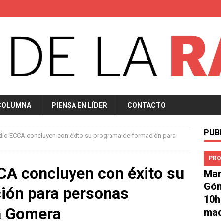
COLUMNA
PIENSA EN LÍDER
CONTACTO
PUB
adio ECCA concluyen con éxito su programa de formación para
PRO
CA concluyen con éxito su
Man
Góm
ión para personas
10h
a Gomera
mad