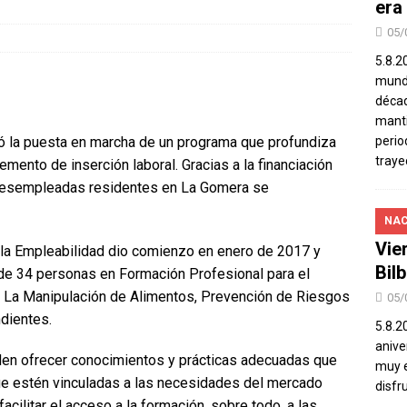
era
05/
5.8.2
mundo
décad
manti
ó la puesta en marcha de un programa que profundiza
perio
traye
mento de inserción laboral. Gracias a la financiación
 desempleadas residentes en La Gomera se
NAC
Vie
la Empleabilidad dio comienzo en enero de 2017 y
Bil
n de 34 personas en Formación Profesional para el
n La Manipulación de Alimentos, Prevención de Riesgos
05/
ndientes.
5.8.2
aniver
en ofrecer conocimientos y prácticas adecuadas que
muy e
ue estén vinculadas a las necesidades del mercado
disfr
 facilitar el acceso a la formación, sobre todo, a las