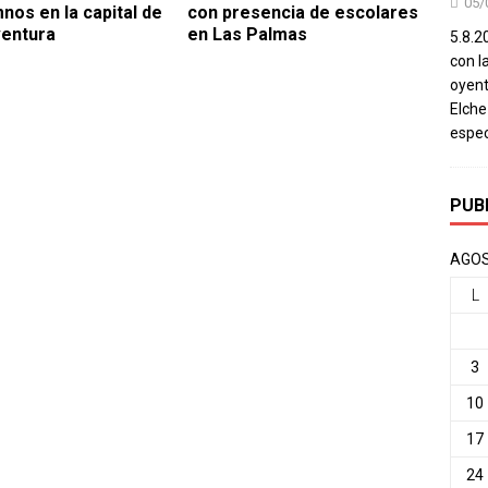
05/
mnos en la capital de
con presencia de escolares
entura
en Las Palmas
5.8.20
con l
oyent
Elch
espec
PUB
AGOS
L
3
10
17
24