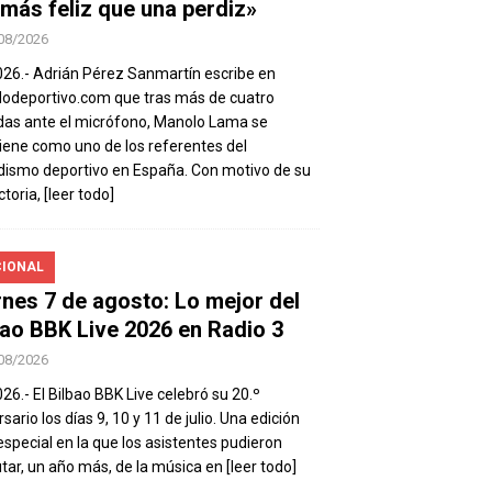
 más feliz que una perdiz»
08/2026
026.- Adrián Pérez Sanmartín escribe en
deportivo.com que tras más de cuatro
as ante el micrófono, Manolo Lama se
ene como uno de los referentes del
dismo deportivo en España. Con motivo de su
ctoria,
[leer todo]
IONAL
rnes 7 de agosto: Lo mejor del
bao BBK Live 2026 en Radio 3
08/2026
026.- El Bilbao BBK Live celebró su 20.º
sario los días 9, 10 y 11 de julio. Una edición
special en la que los asistentes pudieron
utar, un año más, de la música en
[leer todo]