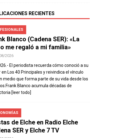
LICACIONES RECIENTES
FESIONALES
nk Blanco (Cadena SER): «La
io me regaló a mi familia»
08/2026
026.- El periodista recuerda cómo conoció a su
 en Los 40 Principales y reivindica el vínculo
n medio que forma parte de su vida desde los
os.Frank Blanco acumula décadas de
ctoria
[leer todo]
ONOMÍAS
stas de Elche en Radio Elche
ena SER y Elche 7 TV