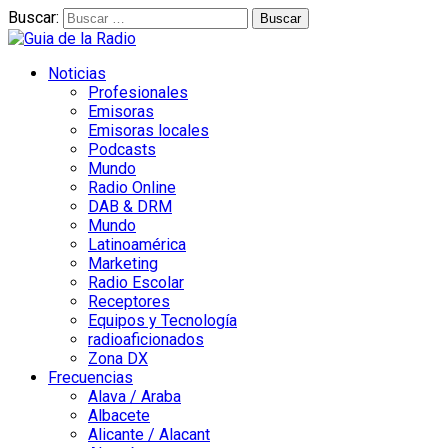
Buscar:
Noticias
Profesionales
Emisoras
Emisoras locales
Podcasts
Mundo
Radio Online
DAB & DRM
Mundo
Latinoamérica
Marketing
Radio Escolar
Receptores
Equipos y Tecnología
radioaficionados
Zona DX
Frecuencias
Alava / Araba
Albacete
Alicante / Alacant