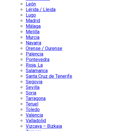
León
Lérida / Lleida
Lugo
Madrid
Málaga
Melilla
Murcia
Navarra
Orense / Ourense
Palencia
Pontevedra
Rioja, La
Salamanca
Santa Cruz de Tenerife
Segovia
Sevilla
Soria
Tarragona
Teruel
Toledo
Valencia
Valladolid
Vizcaya – Bizkaia