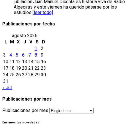
jubilación.Juan Manuel Dicenta es historia viva de Radio
Algeciras y este viernes ha querido pasarse por los
estudios
[leer todo]
Publicaciones por fecha
agosto 2026
L
M
X
J
V
S
D
1
2
3
4
5
6
7
8
9
10
11
12
13
14
15
16
17
18
19
20
21
22
23
24
25
26
27
28
29
30
31
« Jul
Publicaciones por mes
Publicaciones por mes
Envíanos tus novedades