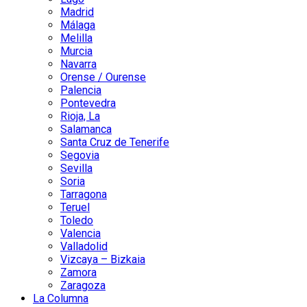
Madrid
Málaga
Melilla
Murcia
Navarra
Orense / Ourense
Palencia
Pontevedra
Rioja, La
Salamanca
Santa Cruz de Tenerife
Segovia
Sevilla
Soria
Tarragona
Teruel
Toledo
Valencia
Valladolid
Vizcaya – Bizkaia
Zamora
Zaragoza
La Columna