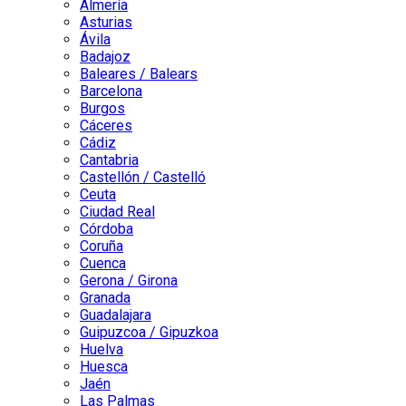
Almería
Asturias
Ávila
Badajoz
Baleares / Balears
Barcelona
Burgos
Cáceres
Cádiz
Cantabria
Castellón / Castelló
Ceuta
Ciudad Real
Córdoba
Coruña
Cuenca
Gerona / Girona
Granada
Guadalajara
Guipuzcoa / Gipuzkoa
Huelva
Huesca
Jaén
Las Palmas