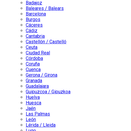
Badajoz
Baleares / Balears
Barcelona
Burgos
Cáceres
Cádiz
Cantabria
Castellón / Castelló
Ceuta
Ciudad Real
Córdoba
Coruña
Cuenca
Gerona / Girona
Granada
Guadalajara
Guipuzcoa / Gipuzkoa
Huelva
Huesca
Jaén
Las Palmas
León
Lérida / Lleida
Lugo