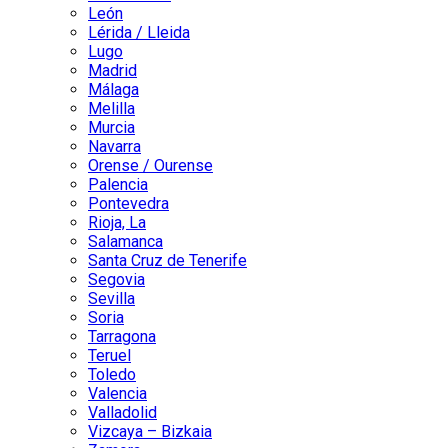
León
Lérida / Lleida
Lugo
Madrid
Málaga
Melilla
Murcia
Navarra
Orense / Ourense
Palencia
Pontevedra
Rioja, La
Salamanca
Santa Cruz de Tenerife
Segovia
Sevilla
Soria
Tarragona
Teruel
Toledo
Valencia
Valladolid
Vizcaya – Bizkaia