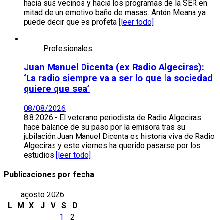
hacia sus vecinos y hacia los programas de la SER en
mitad de un emotivo baño de masas. Antón Meana ya
puede decir que es profeta
[leer todo]
Profesionales
Juan Manuel Dicenta (ex Radio Algeciras):
‘La radio siempre va a ser lo que la sociedad
quiere que sea’
08/08/2026
8.8.2026.- El veterano periodista de Radio Algeciras
hace balance de su paso por la emisora tras su
jubilación.Juan Manuel Dicenta es historia viva de Radio
Algeciras y este viernes ha querido pasarse por los
estudios
[leer todo]
Publicaciones por fecha
agosto 2026
L
M
X
J
V
S
D
1
2