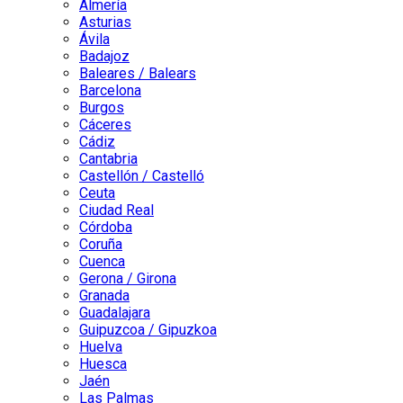
Almería
Asturias
Ávila
Badajoz
Baleares / Balears
Barcelona
Burgos
Cáceres
Cádiz
Cantabria
Castellón / Castelló
Ceuta
Ciudad Real
Córdoba
Coruña
Cuenca
Gerona / Girona
Granada
Guadalajara
Guipuzcoa / Gipuzkoa
Huelva
Huesca
Jaén
Las Palmas