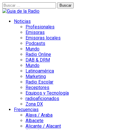
Buscar:
Noticias
Profesionales
Emisoras
Emisoras locales
Podcasts
Mundo
Radio Online
DAB & DRM
Mundo
Latinoamérica
Marketing
Radio Escolar
Receptores
Equipos y Tecnología
radioaficionados
Zona DX
Frecuencias
Alava / Araba
Albacete
Alicante / Alacant