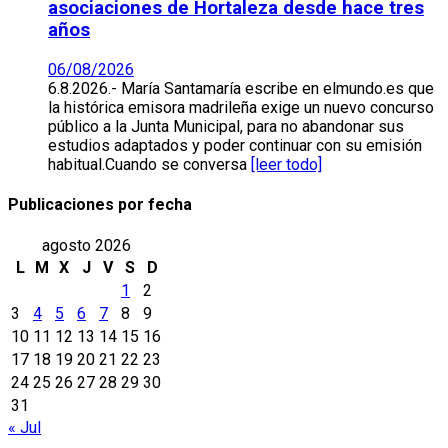
asociaciones de Hortaleza desde hace tres
años
06/08/2026
6.8.2026.- María Santamaría escribe en elmundo.es que
la histórica emisora madrileña exige un nuevo concurso
público a la Junta Municipal, para no abandonar sus
estudios adaptados y poder continuar con su emisión
habitual.Cuando se conversa
[leer todo]
Publicaciones por fecha
agosto 2026
L
M
X
J
V
S
D
1
2
3
4
5
6
7
8
9
10
11
12
13
14
15
16
17
18
19
20
21
22
23
24
25
26
27
28
29
30
31
« Jul