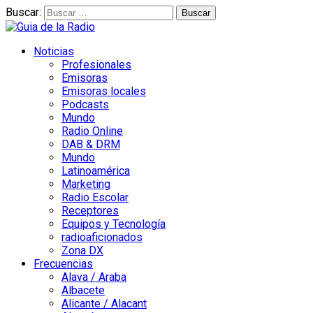
Buscar:
Noticias
Profesionales
Emisoras
Emisoras locales
Podcasts
Mundo
Radio Online
DAB & DRM
Mundo
Latinoamérica
Marketing
Radio Escolar
Receptores
Equipos y Tecnología
radioaficionados
Zona DX
Frecuencias
Alava / Araba
Albacete
Alicante / Alacant