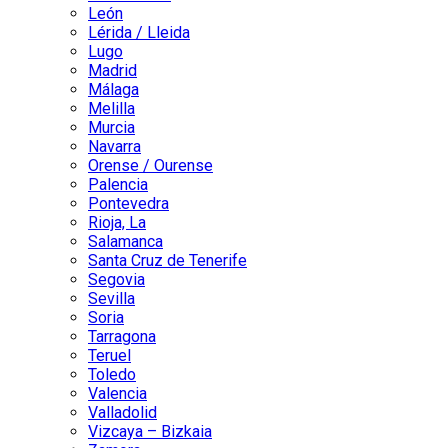
León
Lérida / Lleida
Lugo
Madrid
Málaga
Melilla
Murcia
Navarra
Orense / Ourense
Palencia
Pontevedra
Rioja, La
Salamanca
Santa Cruz de Tenerife
Segovia
Sevilla
Soria
Tarragona
Teruel
Toledo
Valencia
Valladolid
Vizcaya – Bizkaia