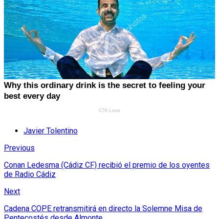
Javier Tolentino
Previous
Conan Ledesma (Cádiz CF) recibió el premio de los oyentes
de Radio Cádiz
Next
Cadena COPE retransmitirá en directo la Solemne Misa de
Pentecostés desde Almonte