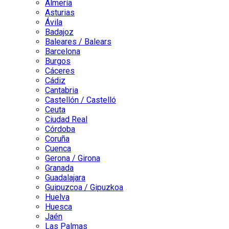
Almería
Asturias
Ávila
Badajoz
Baleares / Balears
Barcelona
Burgos
Cáceres
Cádiz
Cantabria
Castellón / Castelló
Ceuta
Ciudad Real
Córdoba
Coruña
Cuenca
Gerona / Girona
Granada
Guadalajara
Guipuzcoa / Gipuzkoa
Huelva
Huesca
Jaén
Las Palmas