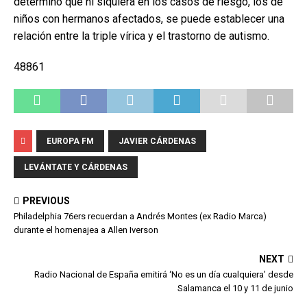
determinó que ni siquiera en los casos de riesgo, los de
niños con hermanos afectados, se puede establecer una
relación entre la triple vírica y el trastorno de autismo.
48861
EUROPA FM
JAVIER CÁRDENAS
LEVÁNTATE Y CÁRDENAS
PREVIOUS
Philadelphia 76ers recuerdan a Andrés Montes (ex Radio Marca)
durante el homenajea a Allen Iverson
NEXT
Radio Nacional de España emitirá ‘No es un día cualquiera’ desde
Salamanca el 10 y 11 de junio