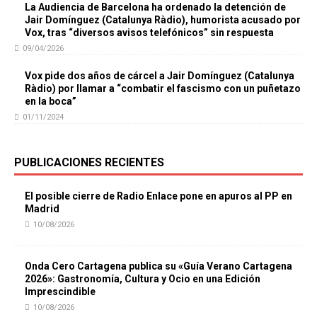
La Audiencia de Barcelona ha ordenado la detención de
Jair Domínguez (Catalunya Ràdio), humorista acusado por
Vox, tras “diversos avisos telefónicos” sin respuesta
09/04/2026
Vox pide dos años de cárcel a Jair Domínguez (Catalunya
Ràdio) por llamar a “combatir el fascismo con un puñetazo
en la boca”
01/11/2024
PUBLICACIONES RECIENTES
El posible cierre de Radio Enlace pone en apuros al PP en
Madrid
10/08/2026
Onda Cero Cartagena publica su «Guía Verano Cartagena
2026»: Gastronomía, Cultura y Ocio en una Edición
Imprescindible
10/08/2026