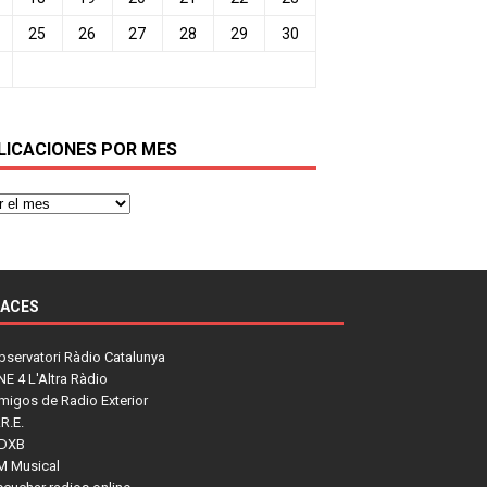
25
26
27
28
29
30
LICACIONES POR MES
LACES
bservatori Ràdio Catalunya
NE 4 L'Altra Ràdio
migos de Radio Exterior
R.E.
DXB
M Musical