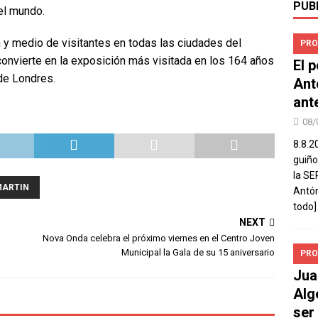
PUB
el mundo.
 y medio de visitantes en todas las ciudades del
PRO
convierte en la exposición más visitada en los 164 años
El 
de Londres.
Ant
ant
08/
8.8.2
guiño
la SE
MARTIN
Antón
todo]
NEXT
Nova Onda celebra el próximo viernes en el Centro Joven
Municipal la Gala de su 15 aniversario
PRO
Jua
Alg
ser