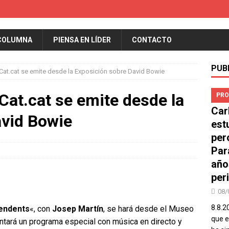
COLUMNA
PIENSA EN LÍDER
CONTACTO
PUB
Cat.cat se emite desde la Exposición sobre David Bowie
Cat.cat se emite desde la
PRO
Car
avid Bowie
est
per
Par
año
peri
08/
8.8.2
pendents
«, con
Josep Martín
, se hará desde el Museo
que el
entará un programa especial con música en directo y