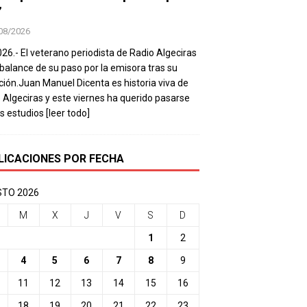
’
08/2026
026.- El veterano periodista de Radio Algeciras
balance de su paso por la emisora tras su
ación.Juan Manuel Dicenta es historia viva de
 Algeciras y este viernes ha querido pasarse
os estudios
[leer todo]
LICACIONES POR FECHA
TO 2026
M
X
J
V
S
D
1
2
4
5
6
7
8
9
11
12
13
14
15
16
18
19
20
21
22
23