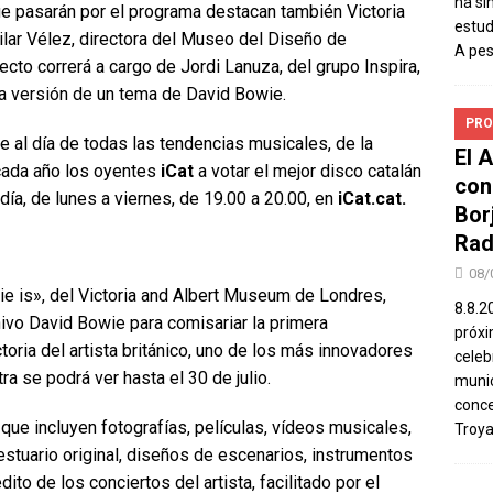
ha si
e pasarán por el programa destacan también Victoria
estud
ilar Vélez, directora del Museo del Diseño de
A pe
ecto correrá a cargo de Jordi Lanuza, del grupo Inspira,
a versión de un tema de David Bowie.
PRO
e al día de todas las tendencias musicales, de la
El 
 cada año los oyentes
iCat
a votar el mejor disco catalán
con
día, de lunes a viernes, de 19.00 a 20.00, en
iCat.cat.
Bor
Rad
08/
ie is», del Victoria and Albert Museum de Londres,
8.8.2
ivo David Bowie para comisariar la primera
próxi
ctoria del artista británico, uno de los más innovadores
celeb
a se podrá ver hasta el 30 de julio.
munic
conce
ue incluyen fotografías, películas, vídeos musicales,
Troya
estuario original, diseños de escenarios, instrumentos
o de los conciertos del artista, facilitado por el