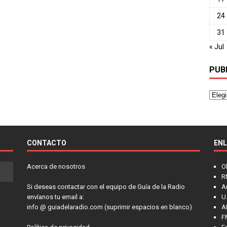
24
31
« Jul
PUB
CONTACTO
EN
Acerca de nosotros
O
R
Si deseas contactar con el equipo de Guía de la Radio
A
envíanos tu email a:
U.
info @ guiadelaradio.com (suprimir espacios en blanco)
A
F