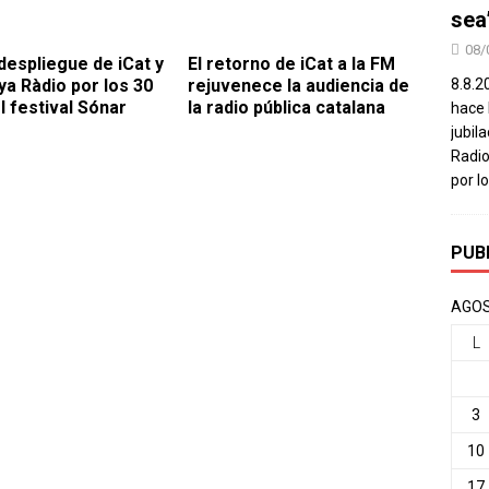
sea
08/
despliegue de iCat y
El retorno de iCat a la FM
ya Ràdio por los 30
rejuvenece la audiencia de
8.8.2
l festival Sónar
la radio pública catalana
hace 
jubil
Radio
por l
PUB
AGOS
L
3
10
17