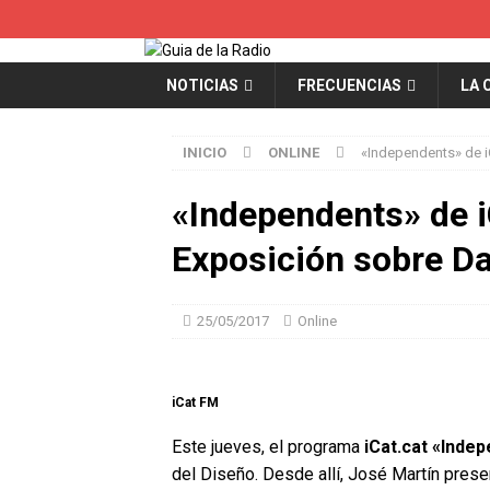
NOTICIAS
FRECUENCIAS
LA 
INICIO
ONLINE
«Independents» de i
«Independents» de i
Exposición sobre D
25/05/2017
Online
iCat FM
Este jueves, el programa
iCat.cat «Inde
del Diseño. Desde allí, José Martín pres