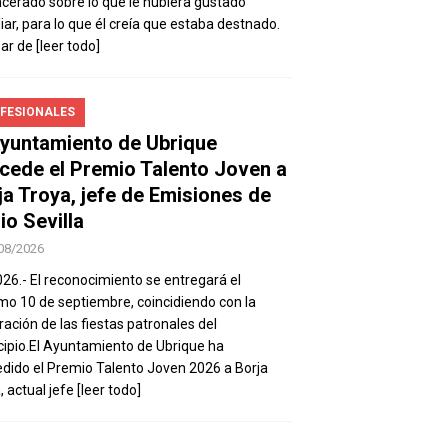
ncerado sobre lo que le hubiera gustado
iar, para lo que él creía que estaba destnado.
sar de
[leer todo]
FESIONALES
Ayuntamiento de Ubrique
cede el Premio Talento Joven a
ja Troya, jefe de Emisiones de
io Sevilla
08/2026
026.- El reconocimiento se entregará el
mo 10 de septiembre, coincidiendo con la
ración de las fiestas patronales del
ipio.El Ayuntamiento de Ubrique ha
dido el Premio Talento Joven 2026 a Borja
, actual jefe
[leer todo]