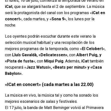
El lunes, 16 de julio, comienza la temporada de verano en
iCat
, que se alargará hasta el 2 de septiembre. La música
será la protagonista del canal con los programas «
iCat en
concert
«, cada martes, y «
Sona 9
«, los lunes por la
noche.
Los oyentes podrán escuchar durante este verano la
selección musical habitual y una recopilación de los
mejores programas de la temporada, como «
El Celobert
«,
con
Lluís Gavaldà, «Delicatessen»
, con
Albert Puig, y
«Pista de fusta
«, con
Miqui Puig
. Además,
iCat
también
recuperará «
Jazz Watusi», «Beats per minut» y «Casa
Babylon».
«ICat en concert» (cada martes a las 22.00)
La música en vivo, la música tal y como ha sonado los
mejores escenarios de salas y festivales.
El 17 julio, la banda de Matt Berninger volvió al Primavera