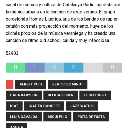
canal de música y cultura de Catalunya Ràdio, apuesta por
la música urbana en la canción de este verano. El grupo
barcelonés Homes Lludriga, una de las bandas de rap en
catalán con más proyección del momento, huye de los
clichés propios de la música veraniega y ha creado una
canción de ritmo old school, cálida y muy infecciosa.
52903
ALBERT PUIG
BEATS PER MINUT
CASA BABYLON
DELICATESSEN
EL CELONERT
ICAT
ICAT EN CONCERT
JAZZ WATUSI
LLUIS GAVALDA
MIQUI PUIG
PISTA DE FUSTA
SONA 9