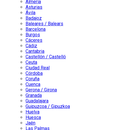
Almería
Asturias
Ávila
Badajoz
Baleares / Balears
Barcelona
Burgos
Cáceres
Cádiz
Cantabria
Castellón / Castelló
Ceuta
Ciudad Real
Córdoba
Coruña
Cuenca
Gerona / Girona
Granada
Guadalajara
Guipuzcoa / Gipuzkoa
Huelva
Huesca
Jaén
Las Palmas