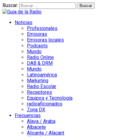
Buscar:
Noticias
Profesionales
Emisoras
Emisoras locales
Podcasts
Mundo
Radio Online
DAB & DRM
Mundo
Latinoamérica
Marketing
Radio Escolar
Receptores
Equipos y Tecnología
radioaficionados
Zona DX
Frecuencias
Alava / Araba
Albacete
Alicante / Alacant