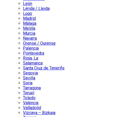
León
Lérida / Lleida
Lugo
Madrid
Málaga
Melilla
Murcia
Navarra
Orense / Ourense
Palencia
Pontevedra
Rioja, La
Salamanca
Santa Cruz de Tenerife
Segovia
Sevilla
Soria
Tarragona
Teruel
Toledo
Valencia
Valladolid
Vizcaya – Bizkaia