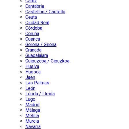
Cádiz
Cantabria
Castellón / Castelló
Ceuta
Ciudad Real
Córdoba
Coruña
Cuenca
Gerona / Girona
Granada
Guadalajara
Guipuzcoa / Gipuzkoa
Huelva
Huesca
Jaén
Las Palmas
León
Lérida / Lleida
Lugo
Madrid
Málaga
Melilla
Murcia
Navarra