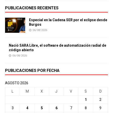
PUBLICACIONES RECIENTES
Especial en la Cadena SER por el eclipse desde
Burgos
06/08/2026
Nació SARA Libre, el software de automatización radial de
código abierto
06/08/2026
PUBLICACIONES POR FECHA
AGOSTO 2026
L
M
X
J
V
S
D
1
2
3
4
5
6
7
8
9