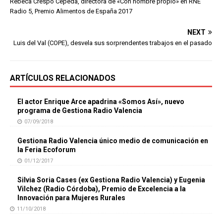
Rebeca Crespo Cepeda, directora de «Con nombre propio» en RNE
Radio 5, Premio Alimentos de España 2017
NEXT
Luis del Val (COPE), desvela sus sorprendentes trabajos en el pasado
ARTÍCULOS RELACIONADOS
El actor Enrique Arce apadrina «Somos Así», nuevo
programa de Gestiona Radio Valencia
07/09/2018
Gestiona Radio Valencia único medio de comunicación en
la Feria Ecoforum
01/12/2017
Silvia Soria Cases (ex Gestiona Radio Valencia) y Eugenia
Vilchez (Radio Córdoba), Premio de Excelencia a la
Innovación para Mujeres Rurales
11/10/2018