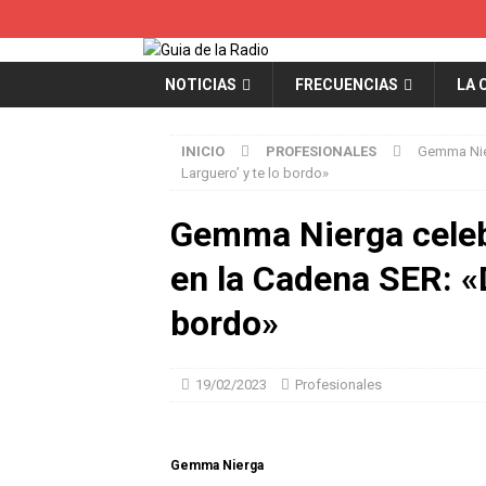
NOTICIAS
FRECUENCIAS
LA 
INICIO
PROFESIONALES
Gemma Nier
Larguero’ y te lo bordo»
Gemma Nierga celebr
en la Cadena SER: «D
bordo»
19/02/2023
Profesionales
Gemma Nierga