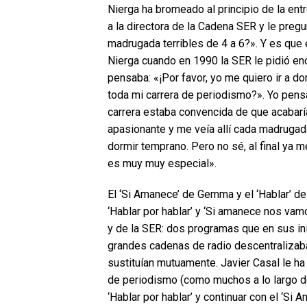
Nierga ha bromeado al principio de la ent
a la directora de la Cadena SER y le pre
madrugada terribles de 4 a 6?». Y es que
Nierga cuando en 1990 la SER le pidió e
pensaba: «¡Por favor, yo me quiero ir a 
toda mi carrera de periodismo?». Yo pens
carrera estaba convencida de que acabarí
apasionante y me veía allí cada madrugad
dormir temprano. Pero no sé, al final ya 
es muy muy especial».
El ‘Si Amanece’ de Gemma y el ‘Hablar’ d
‘Hablar por hablar’ y ‘Si amanece nos vam
y de la SER: dos programas que en sus i
grandes cadenas de radio descentralizab
sustituían mutuamente. Javier Casal le 
de periodismo (como muchos a lo largo d
‘Hablar por hablar’ y continuar con el ‘S