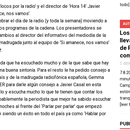
todo]
cos por la radio’ y el director de ‘Hora 14’ Javier
ce, nos vamos’.
rar el día de la radio (y toda la semana) moviendo a
AUT
 los programas de la cadena. Los presentadores se
Los
cambios al director del informativo del mediodía de la
lle
a madrugada junto al equipo de ‘Si amanece, nos vamos’
de 
z.
com
ada que ha escuchado mucho y de la que sabe que hay
07/
 buena sintonía. Para el resto le ha pedido consejo a
7.8.2
 país y de la madrugada radiofónica española, Gemma
minut
SER para darle algún consejo a Javier Casal en esta
Campo
lo y escucha mucho lo que te tienen que contar los
estó
tranq
robablemente la periodista que mejor ha sabido escuchar
[leer 
noches al frente del ‘Parlar per parlar’ que empezó
 siendo un éxito en todo el país ya como ‘Hablar por
PUB